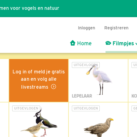
men voor vogels en natuur
Inloggen
Registreren
Home
Filmpjes
UITGEVLOGEN
U
Log in of meld je gratis
aan en volg alle
livestreams
LEPELAAR
KO
UITGEVLOGEN
UITGEVLOGEN
G