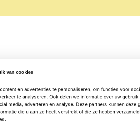
ik van cookies
Over Beleef de Lente
Mijn privacy
Cookieverklaring
ntent en advertenties te personaliseren, om functies voor socia
erkeer te analyseren. Ook delen we informatie over uw gebruik v
cial media, adverteren en analyse. Deze partners kunnen deze 
rmatie die u aan ze heeft verstrekt of die ze hebben verzameld 
es.
Samen voor
vogels en natuur