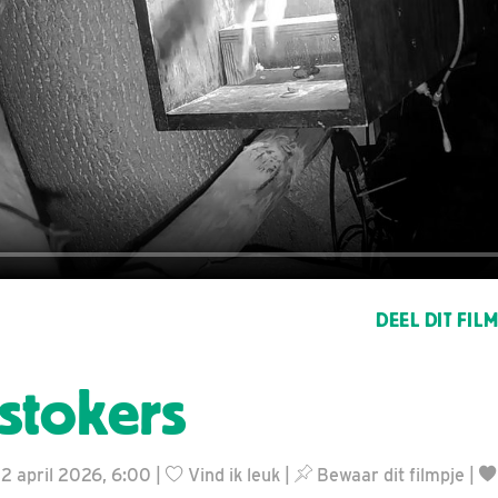
DEEL DIT FIL
stokers
22 april 2026, 6:00 |
Vind ik leuk
|
Bewaar dit filmpje
|