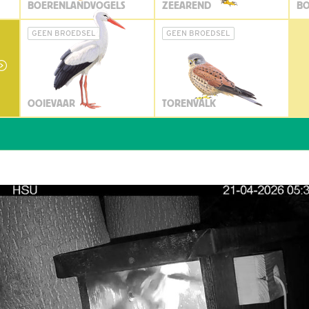
BOERENLANDVOGELS
ZEEAREND
BO
GEEN BROEDSEL
GEEN BROEDSEL
OOIEVAAR
TORENVALK