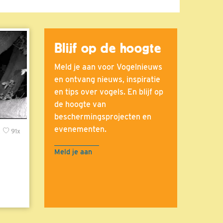
Blijf op de hoogte
Meld je aan voor Vogelnieuws
en ontvang nieuws, inspiratie
en tips over vogels. En blijf op
de hoogte van
beschermingsprojecten en
evenementen.
x
91x
Meld je aan