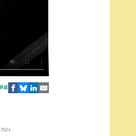
MPJE
192x