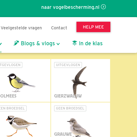
naar vogelbescherming.nl
HELP MEE
Veelgestelde vragen
Contact
Blogs & vlogs
In de klas
ITGEVLOGEN
UITGEVLOGEN
OLMEES
GIERZWALUW
EEN BROEDSEL
GEEN BROEDSEL
GRAUWE