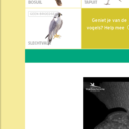
BOSUIL
TAPUIT
GEEN BROEDSEL
Geniet je van de
vogels? Help mee
SLECHTVALK