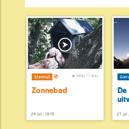
959x
84x
Steenuil
Gier
Zonnebad
De 
uit
29 jul , 19:15
27 jul