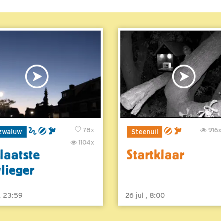
78x
916
zwaluw
Steenuil
1104x
laatste
Startklaar
vlieger
 , 23:59
26 jul , 8:00