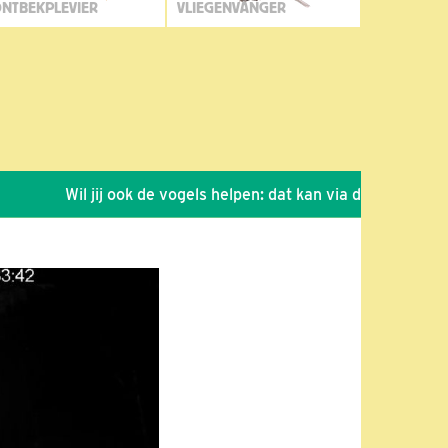
NTBEKPLEVIER
VLIEGENVANGER
Wil jij ook de vogels helpen: dat kan via de link!
*
Sei