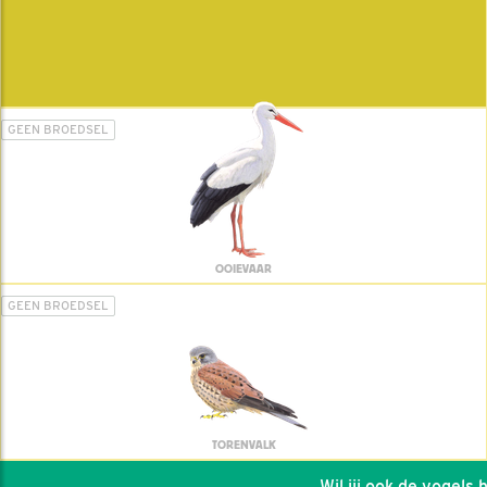
GEEN BROEDSEL
OOIEVAAR
GEEN BROEDSEL
TORENVALK
Wil jij ook de vogels he