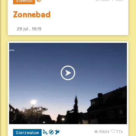
Steenuil
Zonnebad
29 jul , 19:15
1062x
77x
Gierzwaluw