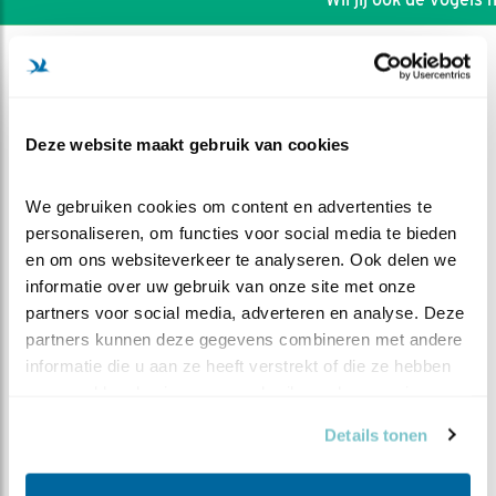
Deze website maakt gebruik van cookies
We gebruiken cookies om content en advertenties te 
personaliseren, om functies voor social media te bieden 
en om ons websiteverkeer te analyseren. Ook delen we 
informatie over uw gebruik van onze site met onze 
partners voor social media, adverteren en analyse. Deze 
partners kunnen deze gegevens combineren met andere 
informatie die u aan ze heeft verstrekt of die ze hebben 
DEEL DIT FILMPJE
verzameld op basis van uw gebruik van hun services.
Details tonen
Onheil in beeld en geluid?