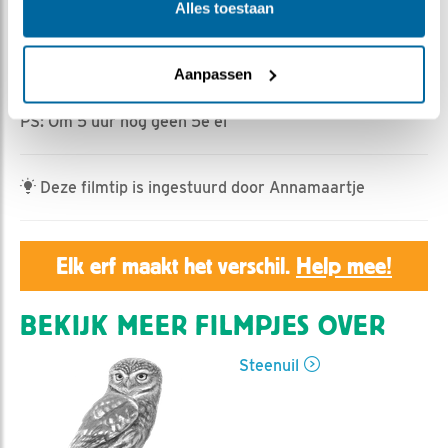
Geert | Geplaatst op 5 april 2024, 5:10 |
Vind ik leuk
|
Alles toestaan
Bewaar dit filmpje
|
300x
Midden in de nacht is het een onheilspellende tijd voor
Aanpassen
de kleine steenuiltjes.
PS: Om 5 uur nog geen 5e ei
Deze filmtip is ingestuurd door Annamaartje
Elk erf maakt het verschil.
Help mee!
BEKIJK MEER FILMPJES OVER
Steenuil