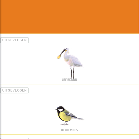
UITGEVLOGEN
LEPELAAR
UITGEVLOGEN
KOOLMEES