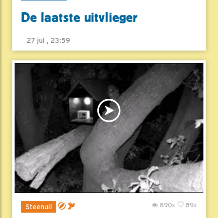
De laatste uitvlieger
27 jul , 23:59
890x
89x
Steenuil