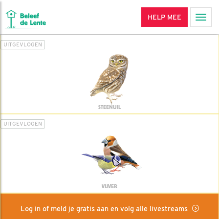
HELP MEE
Men
UITGEVLOGEN
STEENUIL
UITGEVLOGEN
VIJVER
Log in of meld je gratis aan en volg alle livestreams