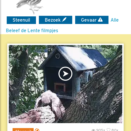
Steenuil
Bezoek
Gevaar
Alle
Beleef de Lente filmpjes
905x
80x