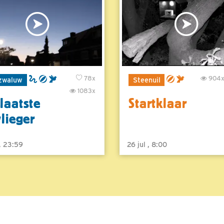
78x
904
zwaluw
Steenuil
1083x
laatste
Startklaar
vlieger
 , 23:59
26 jul , 8:00