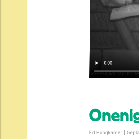
Oneni
Ed Hoogkamer | Geplaa