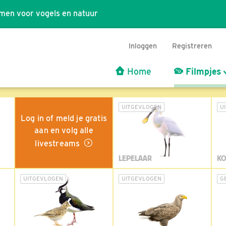
men voor vogels en natuur
Inloggen
Registreren
Home
Filmpjes
UITGEVLOGEN
U
Log in of meld je gratis
aan en volg alle
livestreams
LEPELAAR
KO
UITGEVLOGEN
UITGEVLOGEN
G