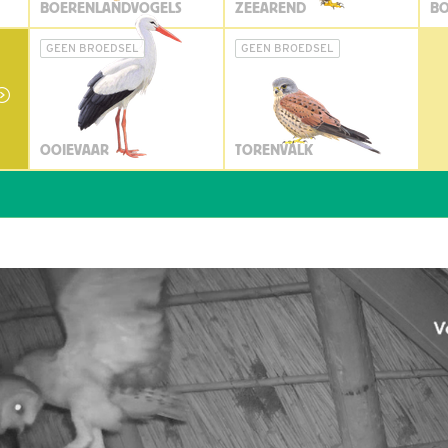
BOERENLANDVOGELS
ZEEAREND
BO
GEEN BROEDSEL
GEEN BROEDSEL
OOIEVAAR
TORENVALK