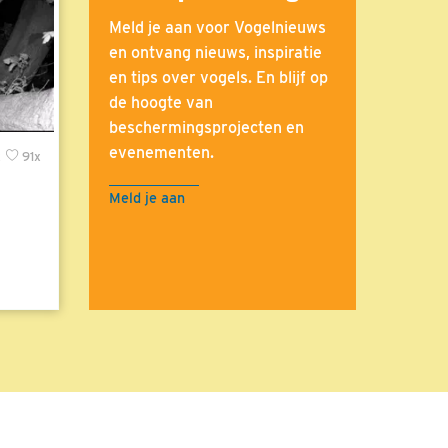
Meld je aan voor Vogelnieuws
en ontvang nieuws, inspiratie
en tips over vogels. En blijf op
de hoogte van
beschermingsprojecten en
evenementen.
x
91x
Meld je aan