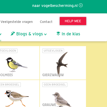
naar vogelbescherming.nl
HELP MEE
Veelgestelde vragen
Contact
Blogs & vlogs
In de klas
ITGEVLOGEN
UITGEVLOGEN
OLMEES
GIERZWALUW
EEN BROEDSEL
GEEN BROEDSEL
GRAUWE