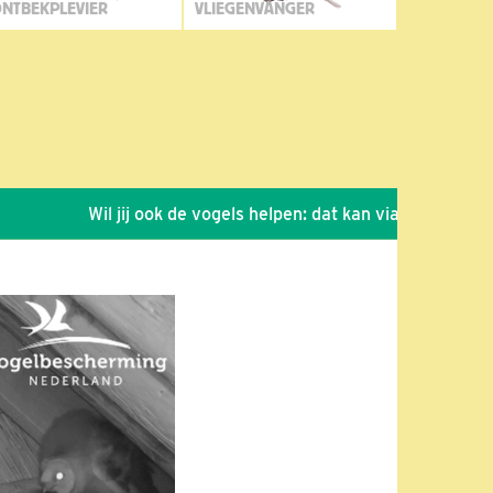
NTBEKPLEVIER
VLIEGENVANGER
Wil jij ook de vogels helpen: dat kan via de link!
*
S