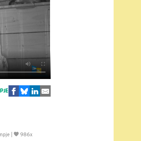
MPJE
lmpje
|
986x