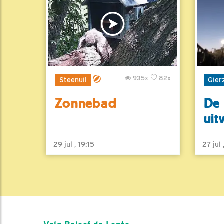
935x
82x
Steenuil
Gier
Zonnebad
De 
uit
29 jul , 19:15
27 jul