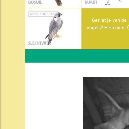
BOSUIL
TAPUIT
GEEN BROEDSEL
Geniet je van de
vogels? Help mee
SLECHTVALK