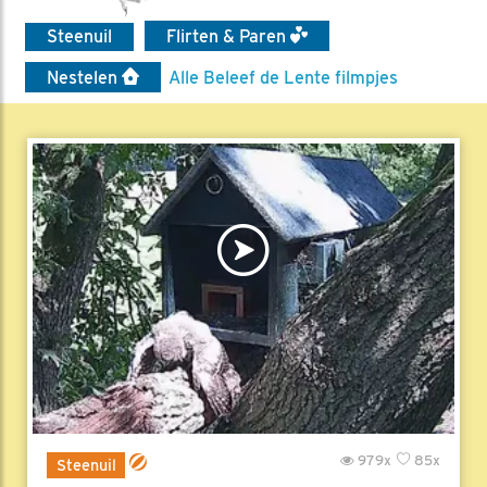
Steenuil
Flirten & Paren
Nestelen
Alle Beleef de Lente filmpjes
979x
85x
Steenuil