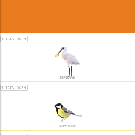
UITGEVLOGEN
LEPELAAR
UITGEVLOGEN
KOOLMEES