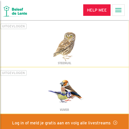
HELP MEE
Men
UITGEVLOGEN
STEENUIL
UITGEVLOGEN
VIJVER
Log in of meld je gratis aan en volg alle livestreams