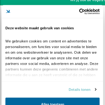
Deze website maakt gebruik van cookies
We gebruiken cookies om content en advertenties te 
personaliseren, om functies voor social media te bieden 
en om ons websiteverkeer te analyseren. Ook delen we 
informatie over uw gebruik van onze site met onze 
partners voor social media, adverteren en analyse. Deze 
partners kunnen deze gegevens combineren met andere 
informatie die u aan ze heeft verstrekt of die ze hebben 
DEEL DIT FILMPJE
verzameld op basis van uw gebruik van hun services.
Details tonen
Onderweg naar iets moois
Alles toestaan