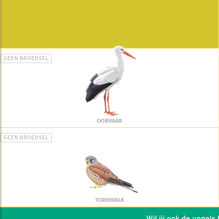
GEEN BROEDSEL
OOIEVAAR
GEEN BROEDSEL
TORENVALK
Wil jij ook de vogels he