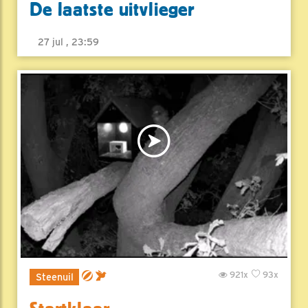
De laatste uitvlieger
27 jul , 23:59
921x
93x
Steenuil