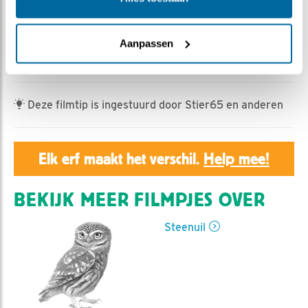
Geert | Geplaatst op 14 maart 2022, 19:28 |
Vind ik
leuk
|
Bewaar dit filmpje
|
489x
Roepen, piepen, snurken, graven, knuffelen en iets
Aanpassen
buiten beeld moeten wel tot iets moois leiden.
Deze filmtip is ingestuurd door Stier65 en anderen
Elk erf maakt het verschil.
Help mee!
BEKIJK MEER FILMPJES OVER
Steenuil