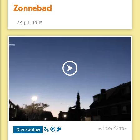
Zonnebad
29 jul , 19:15
1120x
78x
Gierzwaluw