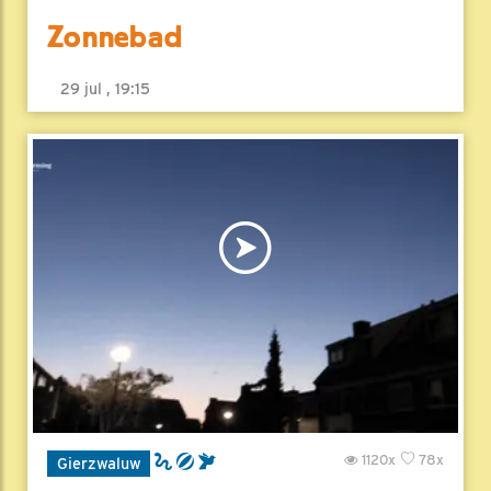
Zonnebad
29 jul , 19:15
1120x
78x
Gierzwaluw