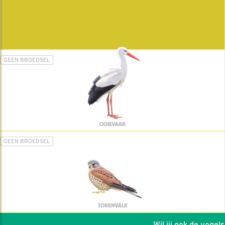
GEEN BROEDSEL
OOIEVAAR
GEEN BROEDSEL
TORENVALK
Wil jij ook de vogels h