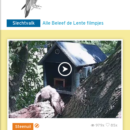
Slechtvalk
Alle Beleef de Lente filmpjes
979x
85x
Steenuil