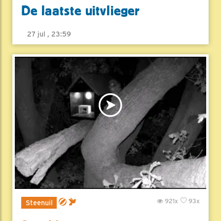
De laatste uitvlieger
27 jul , 23:59
921x
93x
Steenuil