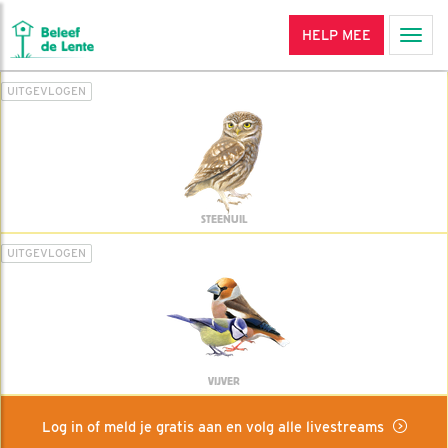
HELP MEE
Men
UITGEVLOGEN
STEENUIL
UITGEVLOGEN
VIJVER
Log in of meld je gratis aan en volg alle livestreams