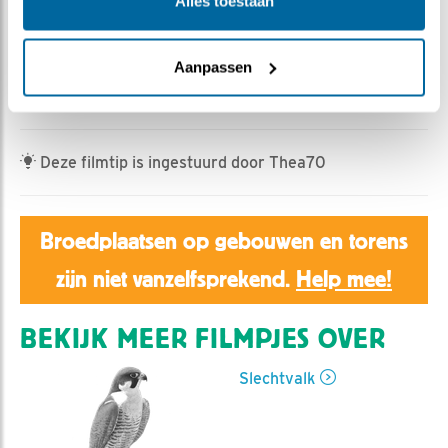
Aaltje | Geplaatst op 17 mei 2025, 10:45 |
Vind ik
Alles toestaan
leuk
|
Bewaar dit filmpje
|
289x
Wat vind het kuiken op het rooster?
Aanpassen
Prooirest of braakbal.
Deze filmtip is ingestuurd door Thea70
Broedplaatsen op gebouwen en torens
zijn niet vanzelfsprekend.
Help mee!
BEKIJK MEER FILMPJES OVER
Slechtvalk