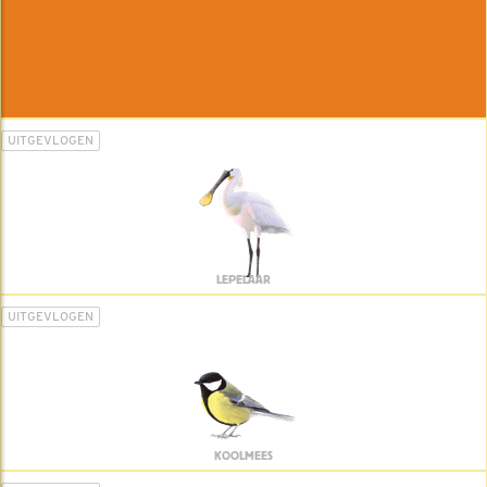
UITGEVLOGEN
LEPELAAR
UITGEVLOGEN
KOOLMEES