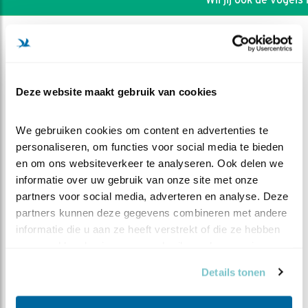
Deze website maakt gebruik van cookies
We gebruiken cookies om content en advertenties te 
personaliseren, om functies voor social media te bieden 
en om ons websiteverkeer te analyseren. Ook delen we 
informatie over uw gebruik van onze site met onze 
partners voor social media, adverteren en analyse. Deze 
partners kunnen deze gegevens combineren met andere 
informatie die u aan ze heeft verstrekt of die ze hebben 
DEEL DIT FILMPJE
verzameld op basis van uw gebruik van hun services.
Details tonen
Ochtendgymnastiek