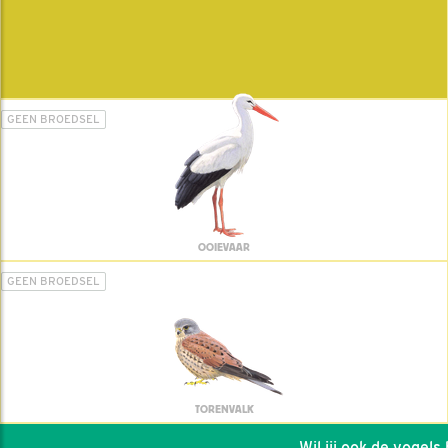
GEEN BROEDSEL
OOIEVAAR
GEEN BROEDSEL
TORENVALK
Wil jij ook de vogels he