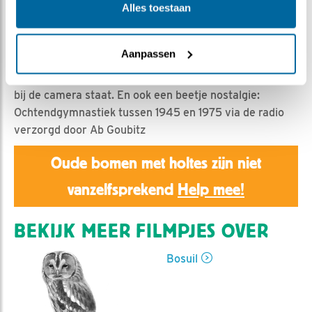
Emil | Geplaatst op 7 april 2021, 12:10 |
Vind ik leuk
|
Alles toestaan
Bewaar dit filmpje
|
982x
Vanochtend volop actie: ochtendgymnastiek. Fladderen
Aanpassen
en springen. Oefenen voor later. Let ook eens op het
gebruik van de klauwtjes als het springende kuiken vlak
bij de camera staat. En ook een beetje nostalgie:
Ochtendgymnastiek tussen 1945 en 1975 via de radio
verzorgd door Ab Goubitz
Oude bomen met holtes zijn niet
vanzelfsprekend
Help mee!
BEKIJK MEER FILMPJES OVER
Bosuil