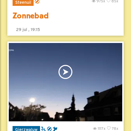
975x
85x
Steenuil
Zonnebad
29 jul , 19:15
1117x
78x
Gierzwaluw