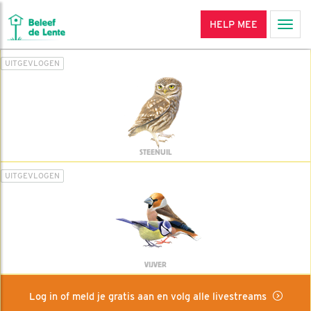
HELP MEE
Men
UITGEVLOGEN
STEENUIL
UITGEVLOGEN
VIJVER
Log in of meld je gratis aan en volg alle livestreams