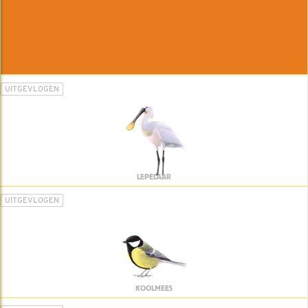
UITGEVLOGEN
LEPELAAR
UITGEVLOGEN
KOOLMEES