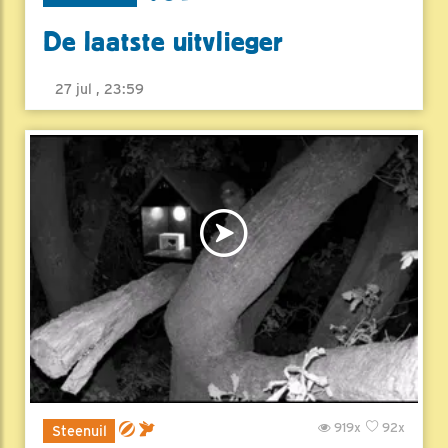
De laatste uitvlieger
27 jul , 23:59
919x
92x
Steenuil