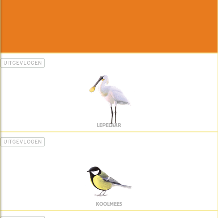
UITGEVLOGEN
LEPELAAR
UITGEVLOGEN
KOOLMEES