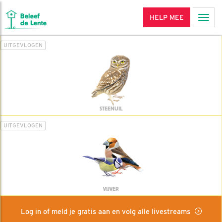
HELP MEE
Men
UITGEVLOGEN
STEENUIL
UITGEVLOGEN
VIJVER
Log in of meld je gratis aan en volg alle livestreams