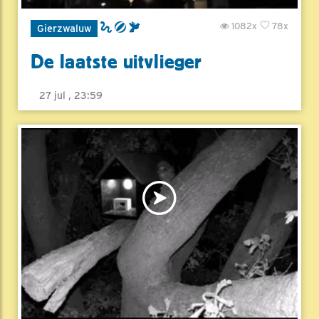
1082x
78x
Gierzwaluw
De laatste uitvlieger
27 jul , 23:59