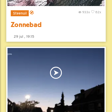
933x
82x
Steenuil
Zonnebad
29 jul , 19:15