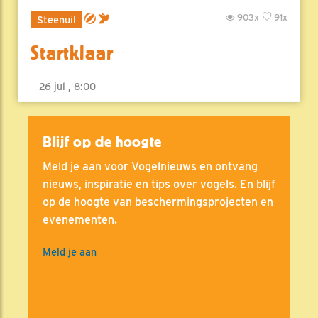
903x
91x
Steenuil
Startklaar
26 jul , 8:00
Blijf op de hoogte
Meld je aan voor Vogelnieuws en ontvang
nieuws, inspiratie en tips over vogels. En blijf
op de hoogte van beschermingsprojecten en
evenementen.
Meld je aan