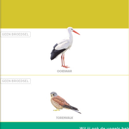
GEEN BROEDSEL
OOIEVAAR
GEEN BROEDSEL
TORENVALK
Wil jij ook de vogels helpe