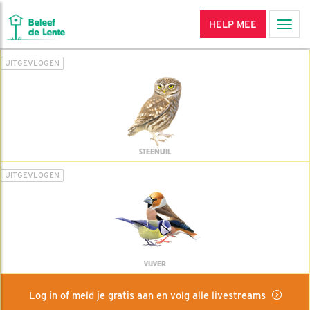
HELP MEE
Men
UITGEVLOGEN
STEENUIL
UITGEVLOGEN
VIJVER
Log in of meld je gratis aan en volg alle livestreams