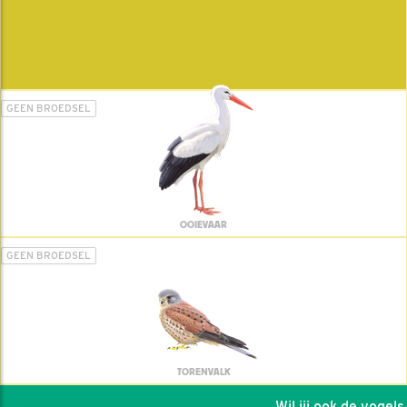
GEEN BROEDSEL
OOIEVAAR
GEEN BROEDSEL
TORENVALK
Wil jij ook de vogels h