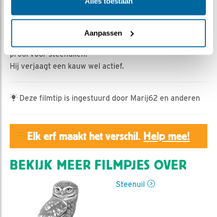
Geert | Geplaatst op 4 april 2022, 18:39 |
Vind ik
Alles toestaan
leuk
|
Bewaar dit filmpje
|
693x
Man steenuil zit lekker in de zon, een boomkruiper laat
Aanpassen
hij zijn gang gaan. Toch zijn boomkruipers wel eens een
prooi voor steenuilen.
Hij verjaagt een kauw wel actief.
Deze filmtip is ingestuurd door Marij62 en anderen
Elk erf maakt het verschil.
Help mee!
BEKIJK MEER FILMPJES OVER
Steenuil