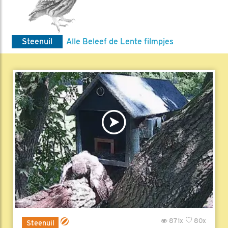
Steenuil
Alle Beleef de Lente filmpjes
871x
80x
Steenuil