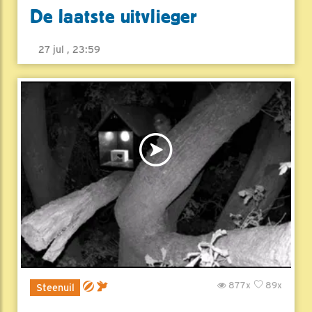
De laatste uitvlieger
27 jul , 23:59
877x
89x
Steenuil