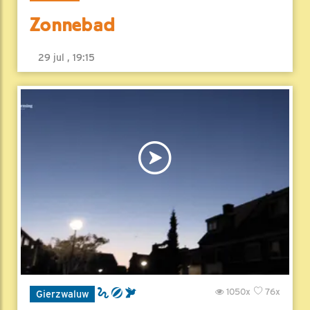
Zonnebad
29 jul , 19:15
1050x
76x
Gierzwaluw