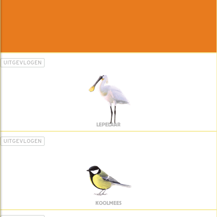
UITGEVLOGEN
LEPELAAR
UITGEVLOGEN
KOOLMEES