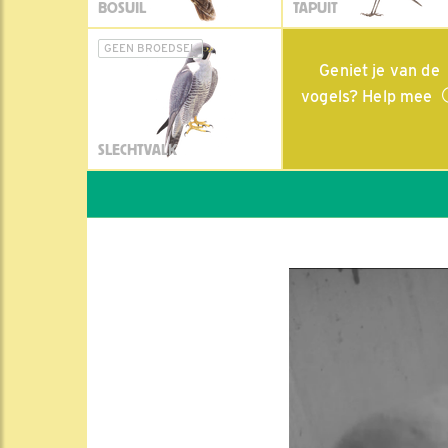
BOSUIL
TAPUIT
GEEN BROEDSEL
Geniet je van de
vogels? Help mee
SLECHTVALK