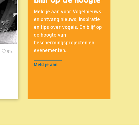
Meld je aan voor Vogelnieuws
en ontvang nieuws, inspiratie
en tips over vogels. En blijf op
de hoogte van
beschermingsprojecten en
evenementen.
x
91x
Meld je aan