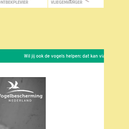
NTBEKPLEVIER
VLIEGENVANGER
Wil jij ook de vogels helpen: dat kan via de link!
*
S