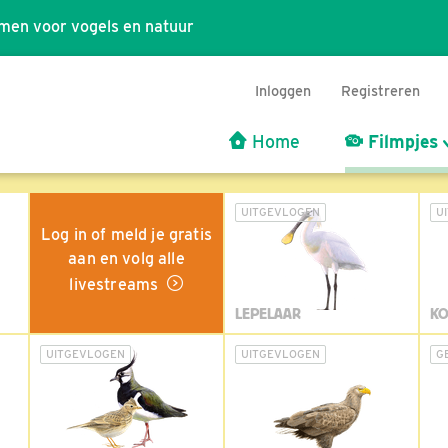
men voor vogels en natuur
Inloggen
Registreren
Home
Filmpjes
UITGEVLOGEN
U
Log in of meld je gratis
aan en volg alle
livestreams
LEPELAAR
KO
UITGEVLOGEN
UITGEVLOGEN
G