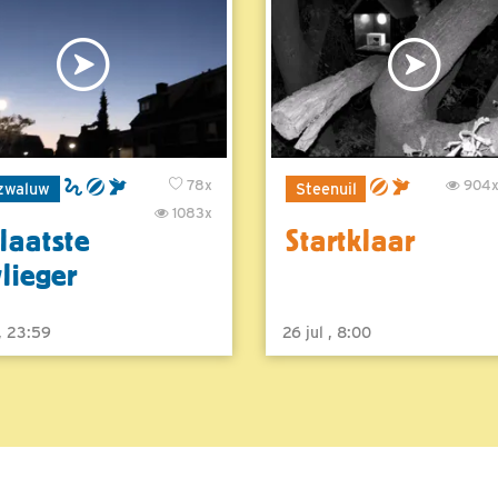
78x
904
zwaluw
Steenuil
1083x
laatste
Startklaar
vlieger
 , 23:59
26 jul , 8:00