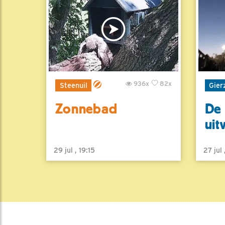
936x
82x
Steenuil
Gier
Zonnebad
De 
uit
29 jul , 19:15
27 jul