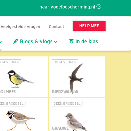
naar vogelbescherming.nl
HELP MEE
Veelgestelde vragen
Contact
Blogs & vlogs
In de klas
ITGEVLOGEN
UITGEVLOGEN
OLMEES
GIERZWALUW
EEN BROEDSEL
GEEN BROEDSEL
GRAUWE