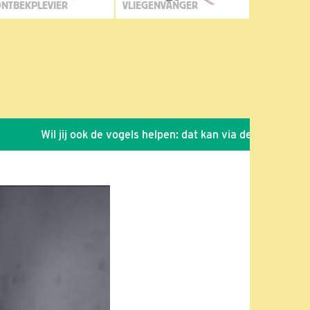
NTBEKPLEVIER
VLIEGENVANGER
Wil jij ook de vogels helpen: dat kan via de link!
*
Seizo