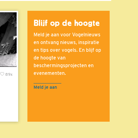
Blijf op de hoogte
Meld je aan voor Vogelnieuws
en ontvang nieuws, inspiratie
en tips over vogels. En blijf op
de hoogte van
beschermingsprojecten en
evenementen.
89x
Meld je aan