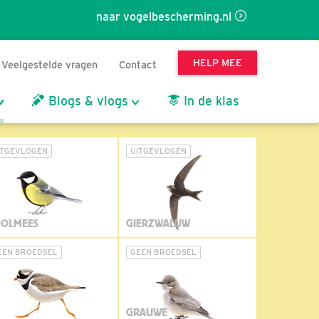
naar vogelbescherming.nl
HELP MEE
Veelgestelde vragen
Contact
Blogs & vlogs
In de klas
ITGEVLOGEN
UITGEVLOGEN
OLMEES
GIERZWALUW
EEN BROEDSEL
GEEN BROEDSEL
GRAUWE