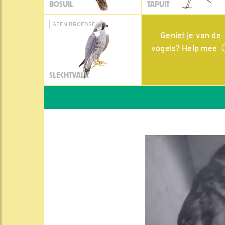
BOSUIL
TAPUIT
GEEN BROEDSEL
Geniet je van de
vogels? Help mee
SLECHTVALK