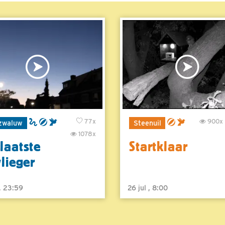
77x
900x
zwaluw
Steenuil
1078x
laatste
Startklaar
vlieger
 , 23:59
26 jul , 8:00