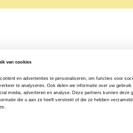
ik van cookies
Over Beleef de Lente
Mijn privacy
Cookieverklaring
ntent en advertenties te personaliseren, om functies voor socia
erkeer te analyseren. Ook delen we informatie over uw gebruik v
cial media, adverteren en analyse. Deze partners kunnen deze 
rmatie die u aan ze heeft verstrekt of die ze hebben verzameld 
es.
Samen voor
vogels en natuur