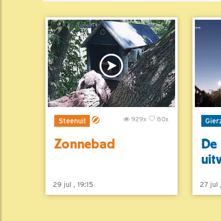
929x
80x
Steenuil
Gier
Zonnebad
De 
uit
29 jul , 19:15
27 jul