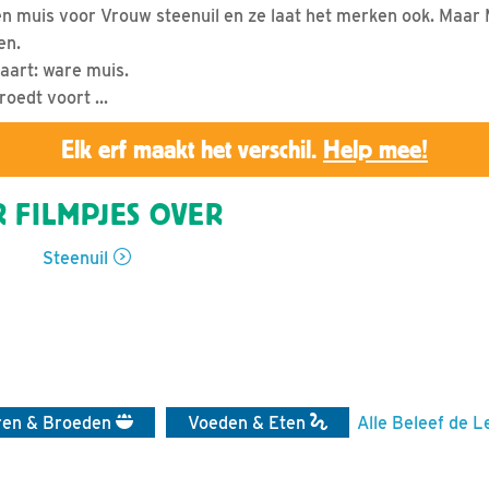
en muis voor Vrouw steenuil en ze laat het merken ook. Maar
en.
aart: ware muis.
roedt voort ...
Elk erf maakt het verschil.
Help mee!
 FILMPJES OVER
Steenuil
ren & Broeden
Voeden & Eten
Alle Beleef de L