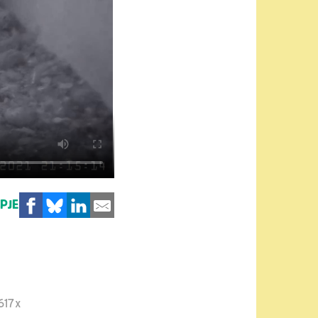
MPJE
617x