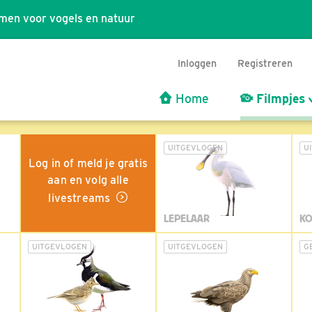
men voor vogels en natuur
Inloggen
Registreren
Home
Filmpjes
UITGEVLOGEN
U
Log in of meld je gratis
aan en volg alle
livestreams
LEPELAAR
KO
UITGEVLOGEN
UITGEVLOGEN
G