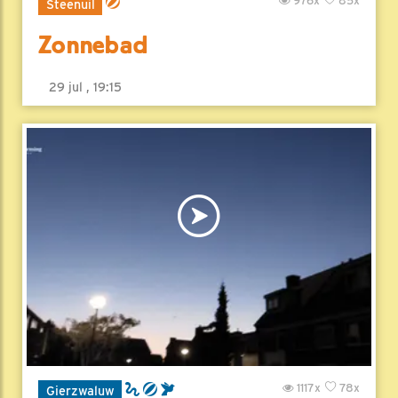
976x
85x
Steenuil
Zonnebad
29 jul , 19:15
1117x
78x
Gierzwaluw