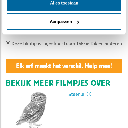
Geert | Geplaatst op 6 mei 2025, 7:49 |
Vind ik leuk
|
Alles toestaan
Bewaar dit filmpje
|
280x
Het kuiken krijgt flink te eten en het is dan goed daarna
Aanpassen
in beweging te komen.
Deze filmtip is ingestuurd door Dikkie Dik en anderen
Elk erf maakt het verschil.
Help mee!
BEKIJK MEER FILMPJES OVER
Steenuil