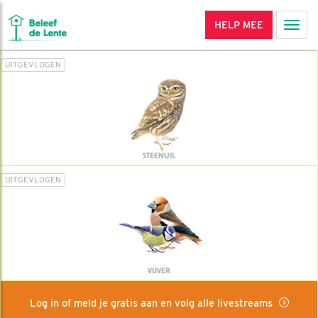
HELP MEE
Men
UITGEVLOGEN
STEENUIL
UITGEVLOGEN
VIJVER
Log in of meld je gratis aan en volg alle livestreams