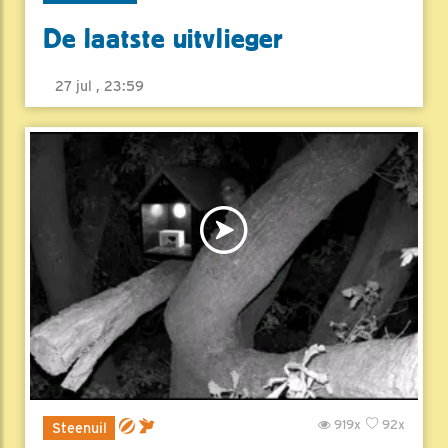
De laatste uitvlieger
27 jul , 23:59
919x
92x
Steenuil