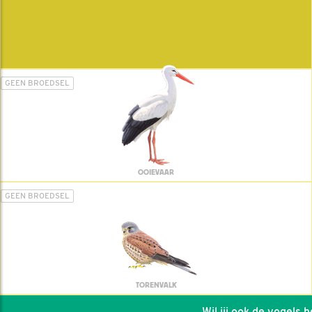
GEEN BROEDSEL
OOIEVAAR
GEEN BROEDSEL
TORENVALK
Wil jij ook de vogels hel