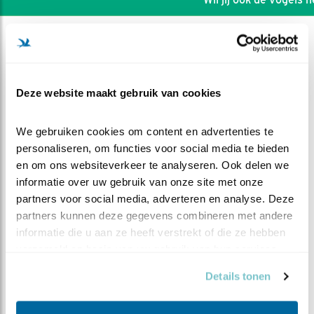
Deze website maakt gebruik van cookies
We gebruiken cookies om content en advertenties te 
personaliseren, om functies voor social media te bieden 
en om ons websiteverkeer te analyseren. Ook delen we 
informatie over uw gebruik van onze site met onze 
partners voor social media, adverteren en analyse. Deze 
partners kunnen deze gegevens combineren met andere 
informatie die u aan ze heeft verstrekt of die ze hebben 
DEEL DIT FILMPJE
verzameld op basis van uw gebruik van hun services.
Details tonen
Na het eten aan de wandel