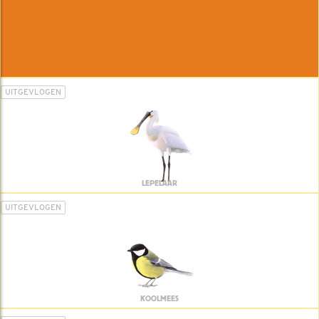
UITGEVLOGEN
LEPELAAR
UITGEVLOGEN
KOOLMEES