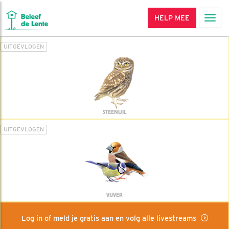
HELP MEE
Men
UITGEVLOGEN
STEENUIL
UITGEVLOGEN
VIJVER
Log in of meld je gratis aan en volg alle livestreams