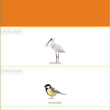
UITGEVLOGEN
LEPELAAR
UITGEVLOGEN
KOOLMEES