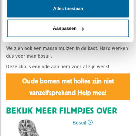
Alles toestaan
Emil | Geplaatst op 17 maart 2019, 13:55 |
Vind ik leuk
|
Bewaar dit filmpje
|
1159x
Aanpassen
Het kuiken en vrouw bosuil staan volop in de
schijnwerper. Uiteraard!
We zien ook een massa muizen in de kast. Hard werken
dus voor man bosuil.
Deze clip is een ode aan hem voor al zijn werk!
Oude bomen met holtes zijn niet
vanzelfsprekend
Help mee!
BEKIJK MEER FILMPJES OVER
Bosuil