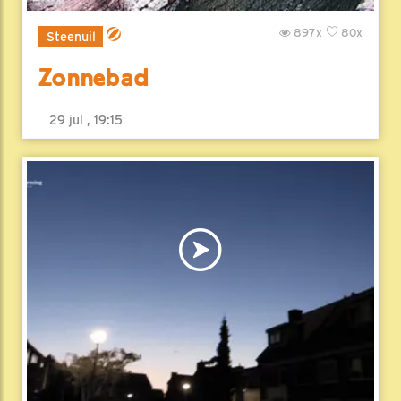
897x
80x
Steenuil
Zonnebad
29 jul , 19:15