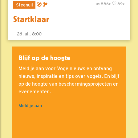
886x
89x
Steenuil
Startklaar
26 jul , 8:00
Blijf op de hoogte
Meld je aan voor Vogelnieuws en ontvang
nieuws, inspiratie en tips over vogels. En blijf
op de hoogte van beschermingsprojecten en
evenementen.
Meld je aan