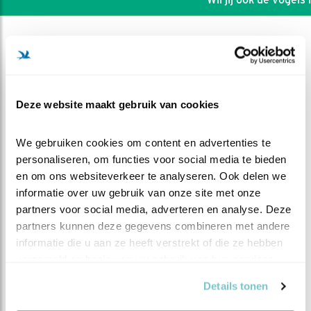
Deze website maakt gebruik van cookies
We gebruiken cookies om content en advertenties te 
personaliseren, om functies voor social media te bieden 
en om ons websiteverkeer te analyseren. Ook delen we 
informatie over uw gebruik van onze site met onze 
partners voor social media, adverteren en analyse. Deze 
partners kunnen deze gegevens combineren met andere 
DEEL DIT FILMPJE
informatie die u aan ze heeft verstrekt of die ze hebben 
verzameld op basis van uw gebruik van hun services.
Muizenmassa (ode aan man
Details tonen
bosuil)