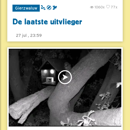
1060x
77x
Gierzwaluw
De laatste uitvlieger
27 jul , 23:59