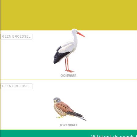
GEEN BROEDSEL
OOIEVAAR
GEEN BROEDSEL
TORENVALK
Wil jij ook de vogels he