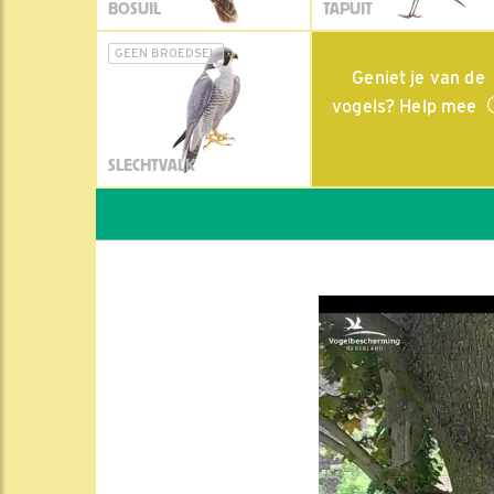
BOSUIL
TAPUIT
GEEN BROEDSEL
Geniet je van de
vogels? Help mee
SLECHTVALK