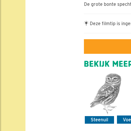
De grote bonte specht
Deze filmtip is in
BEKIJK MEER
Steenuil
Voe