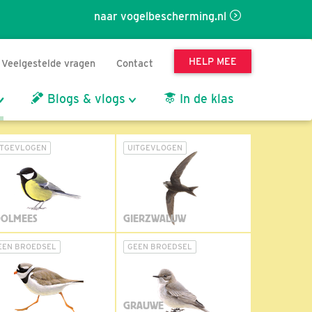
naar vogelbescherming.nl
HELP MEE
Veelgestelde vragen
Contact
Blogs & vlogs
In de klas
ITGEVLOGEN
UITGEVLOGEN
OLMEES
GIERZWALUW
EEN BROEDSEL
GEEN BROEDSEL
GRAUWE