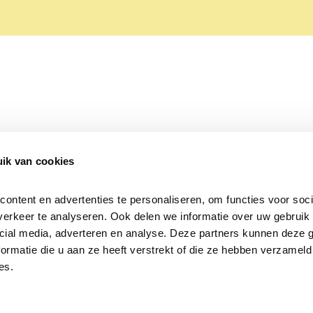
ik van cookies
Over Beleef de Lente
Mijn privacy
Cookieverklaring
ntent en advertenties te personaliseren, om functies voor socia
erkeer te analyseren. Ook delen we informatie over uw gebruik v
cial media, adverteren en analyse. Deze partners kunnen deze 
rmatie die u aan ze heeft verstrekt of die ze hebben verzameld 
es.
Samen voor
vogels en natuur