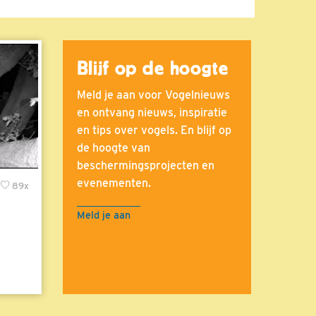
Blijf op de hoogte
Meld je aan voor Vogelnieuws
en ontvang nieuws, inspiratie
en tips over vogels. En blijf op
de hoogte van
beschermingsprojecten en
evenementen.
89x
Meld je aan