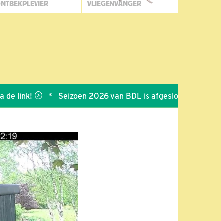
NTBEKPLEVIER
VLIEGENVANGER
nk!
*
Seizoen 2026 van BDL is afgesloten
*
Bedankt vo