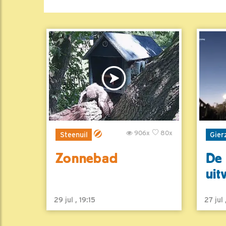
906x
80x
Steenuil
Gier
Zonnebad
De 
uit
29 jul , 19:15
27 jul