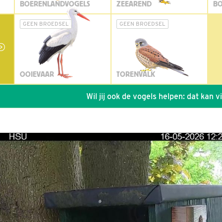
BOERENLANDVOGELS
ZEEAREND
BO
GEEN BROEDSEL
GEEN BROEDSEL
OOIEVAAR
TORENVALK
Wil jij ook de vogels helpen: dat kan via de li