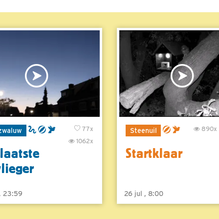
77x
890x
zwaluw
Steenuil
1062x
laatste
Startklaar
vlieger
 , 23:59
26 jul , 8:00