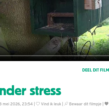
DEEL DIT FIL
nder stress
18 mei 2026, 23:54 |
Vind ik leuk
|
Bewaar dit filmpje
|