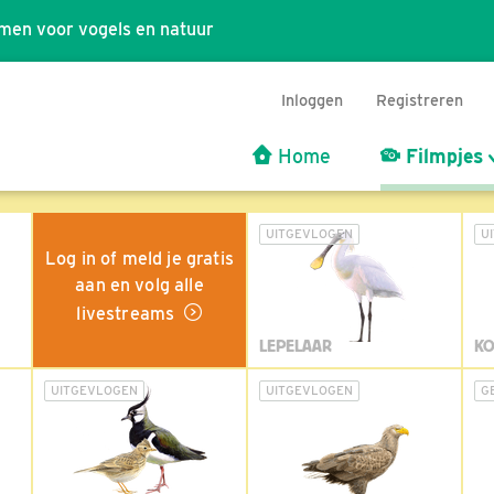
men voor vogels en natuur
Inloggen
Registreren
Home
Filmpjes
UITGEVLOGEN
U
Log in of meld je gratis
aan en volg alle
livestreams
LEPELAAR
KO
UITGEVLOGEN
UITGEVLOGEN
G