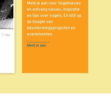
Meld je aan voor Vogelnieuws
en ontvang nieuws, inspiratie
en tips over vogels. En blijf op
de hoogte van
beschermingsprojecten en
evenementen.
x
91x
Meld je aan