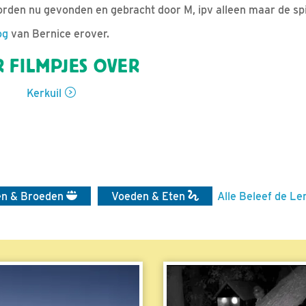
rden nu gevonden en gebracht door M, ipv alleen maar de sp
og
van Bernice erover.
 FILMPJES OVER
Kerkuil
en & Broeden
Voeden & Eten
Alle Beleef de Le