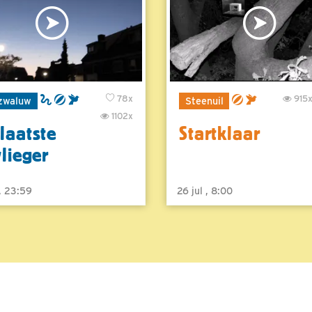
78x
915
zwaluw
Steenuil
1102x
laatste
Startklaar
vlieger
 , 23:59
26 jul , 8:00