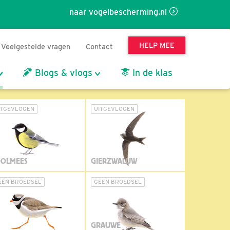
naar vogelbescherming.nl
HELP MEE
Veelgestelde vragen
Contact
Blogs & vlogs
In de klas
ITGEVLOGEN
UITGEVLOGEN
OLMEES
GIERZWALUW
EEN BROEDSEL
GEEN BROEDSEL
GRAUWE