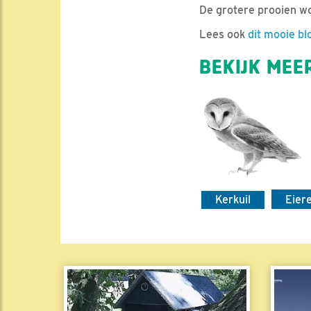
De grotere prooien wo
Lees ook
dit mooie bl
BEKIJK MEER
Kerkuil
Eier