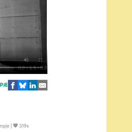
MPJE
lmpje
|
319x