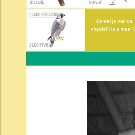
BOSUIL
TAPUIT
GEEN BROEDSEL
Geniet je van de
vogels? Help mee
SLECHTVALK