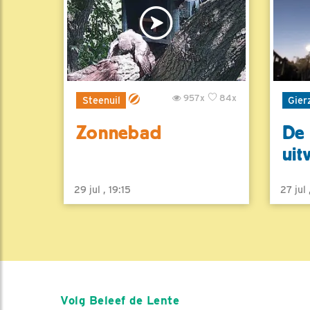
957x
84x
Steenuil
Gier
Zonnebad
De 
uit
29 jul , 19:15
27 jul
Volg Beleef de Lente