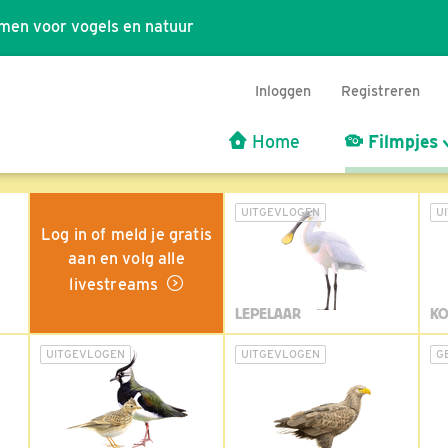
men voor vogels en natuur
Inloggen
Registreren
Home
Filmpjes
UITGEVLOGEN
U
Log in of meld je gratis
aan en volg alle
livestreams
LEPELAAR
KO
UITGEVLOGEN
UITGEVLOGEN
G