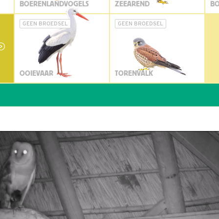
BOERENLANDVOGELS
ZEEAREND
BO
GEEN BROEDSEL
GEEN BROEDSEL
OOIEVAAR
TORENVALK