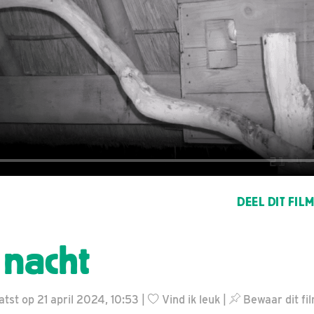
DEEL DIT FIL
nacht
atst op 21 april 2024, 10:53 |
Vind ik leuk
|
Bewaar dit fi