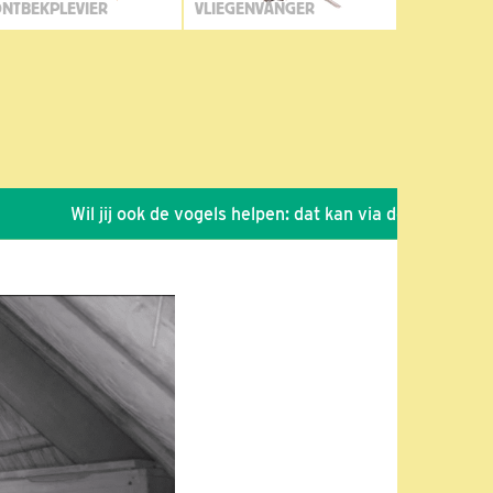
NTBEKPLEVIER
VLIEGENVANGER
Wil jij ook de vogels helpen: dat kan via de link!
*
Seiz