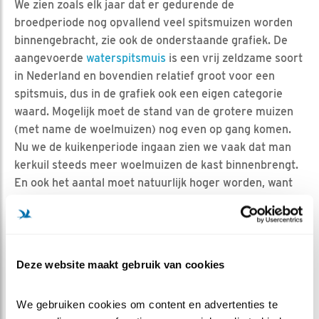
We zien zoals elk jaar dat er gedurende de
broedperiode nog opvallend veel spitsmuizen worden
binnengebracht, zie ook de onderstaande grafiek. De
aangevoerde
waterspitsmuis
is een vrij zeldzame soort
in Nederland en bovendien relatief groot voor een
spitsmuis, dus in de grafiek ook een eigen categorie
waard. Mogelijk moet de stand van de grotere muizen
(met name de woelmuizen) nog even op gang komen.
Nu we de kuikenperiode ingaan zien we vaak dat man
kerkuil steeds meer woelmuizen de kast binnenbrengt.
En ook het aantal moet natuurlijk hoger worden, want
er komen meer snaveltjes bij om te voeden.
BINNENKORT MEER OP VOORRAAD?
Deze website maakt gebruik van cookies
Af en toe legt vrouw kerkuil dus al iets op voorraad om
te bewaren voor later, maar de komende tijd kan het
We gebruiken cookies om content en advertenties te 
extra interessant worden om te letten op dit gedrag.