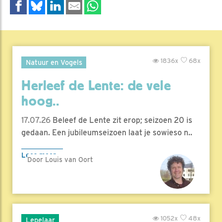
1836x
68x
Natuur en Vogels
Herleef de Lente: de vele
hoog..
17.07.26
Beleef de Lente zit erop; seizoen 20 is
gedaan. Een jubileumseizoen laat je sowieso n..
Lees meer
Door Louis van Oort
1052x
48x
Lepelaar