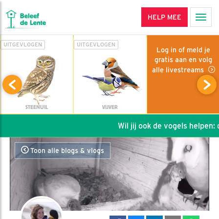
HELP MEE
Men
UITGEVLOGEN
UITGEVLOGEN
Log in of meld je
gratis aan en volg
alle livestreams
STEENUIL
VIJVER
Wil jij ook de vogels helpen: da
Toon alle blogs & vlogs