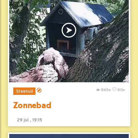
865x
80x
Steenuil
Zonnebad
29 jul , 19:15