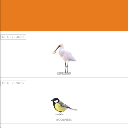
UITGEVLOGEN
LEPELAAR
UITGEVLOGEN
KOOLMEES