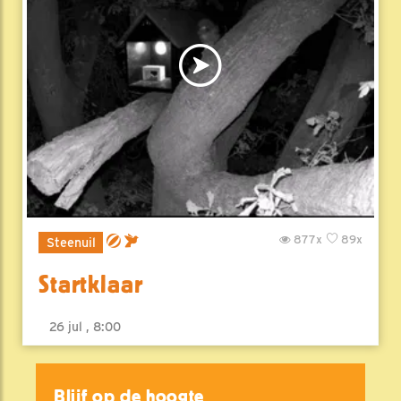
877x
89x
Steenuil
Startklaar
26 jul , 8:00
Blijf op de hoogte