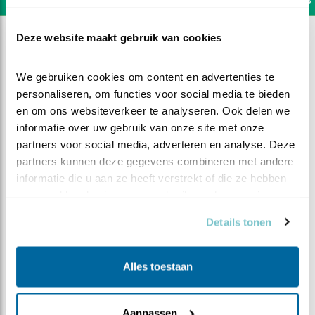
Deze website maakt gebruik van cookies
We gebruiken cookies om content en advertenties te 
personaliseren, om functies voor social media te bieden 
en om ons websiteverkeer te analyseren. Ook delen we 
informatie over uw gebruik van onze site met onze 
partners voor social media, adverteren en analyse. Deze 
partners kunnen deze gegevens combineren met andere 
informatie die u aan ze heeft verstrekt of die ze hebben 
verzameld op basis van uw gebruik van hun services.
Details tonen
DEEL DIT FILMPJE
Alles toestaan
Mooi ingezoomd!!
Aanpassen