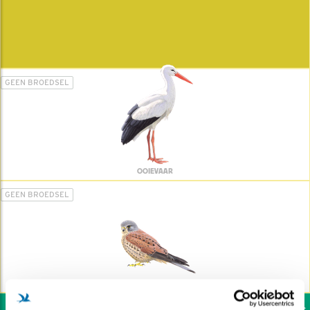
GEEN BROEDSEL
OOIEVAAR
GEEN BROEDSEL
TORENVALK
Wil jij ook de vogels h