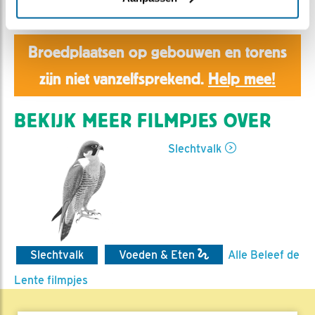
Aaltje | Geplaatst op 17 mei 2019, 16:55 |
Vind ik leuk
|
Bewaar dit filmpje
|
1221x
Broedplaatsen op gebouwen en torens
zijn niet vanzelfsprekend.
Help mee!
BEKIJK MEER FILMPJES OVER
Slechtvalk
Slechtvalk
Voeden & Eten
Alle Beleef de
Lente filmpjes