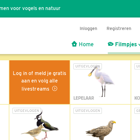
men voor vogels en natuur
Inloggen
Registreren
Home
Filmpjes
UITGEVLOGEN
U
Log in of meld je gratis
aan en volg alle
livestreams
LEPELAAR
KO
UITGEVLOGEN
UITGEVLOGEN
G