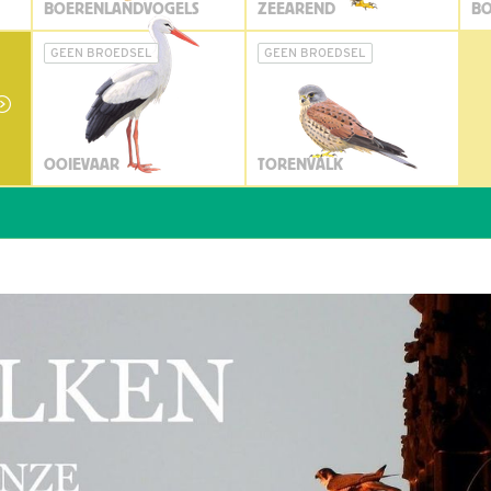
BOERENLANDVOGELS
ZEEAREND
BO
GEEN BROEDSEL
GEEN BROEDSEL
OOIEVAAR
TORENVALK