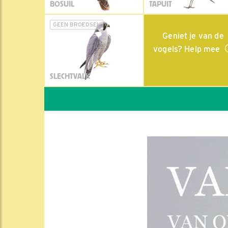
BOSUIL
TAPUIT
GEEN BROEDSEL
Geniet je van de
vogels? Help mee
SLECHTVALK