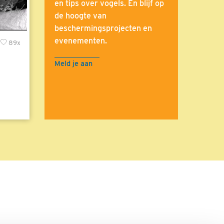
en tips over vogels. En blijf op
de hoogte van
beschermingsprojecten en
evenementen.
89x
Meld je aan