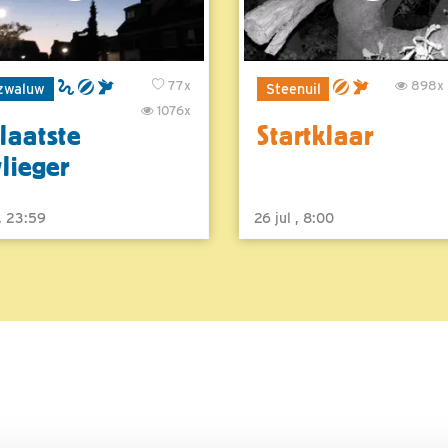
77x
898x
zwaluw
Steenuil
1076x
laatste
Startklaar
vlieger
 , 23:59
26 jul , 8:00