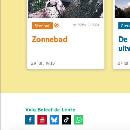
926x
80x
Steenuil
Gier
Zonnebad
De 
uit
29 jul , 19:15
27 jul
Volg Beleef de Lente