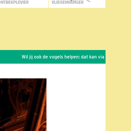
NTBEKPLEVIER
VLIEGENVANGER
Wil jij ook de vogels helpen: dat kan via de link!
*
Se