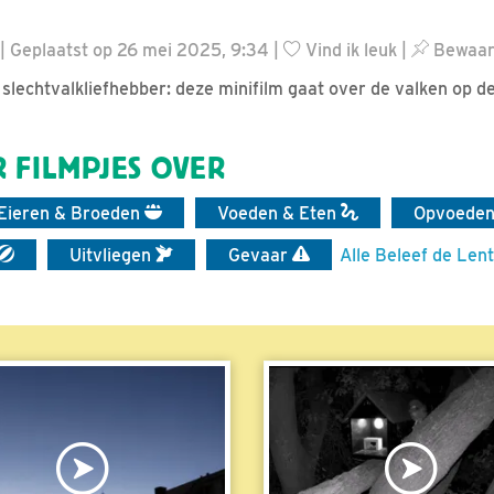
 Geplaatst op 26 mei 2025, 9:34 |
Vind ik leuk
|
Bewaar 
 slechtvalkliefhebber: deze minifilm gaat over de valken op de
 FILMPJES OVER
Eieren & Broeden
Voeden & Eten
Opvoede
Uitvliegen
Gevaar
Alle Beleef de Lent