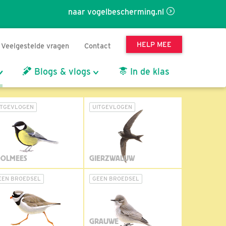
naar vogelbescherming.nl
HELP MEE
Veelgestelde vragen
Contact
Blogs & vlogs
In de klas
ITGEVLOGEN
UITGEVLOGEN
OLMEES
GIERZWALUW
EEN BROEDSEL
GEEN BROEDSEL
GRAUWE