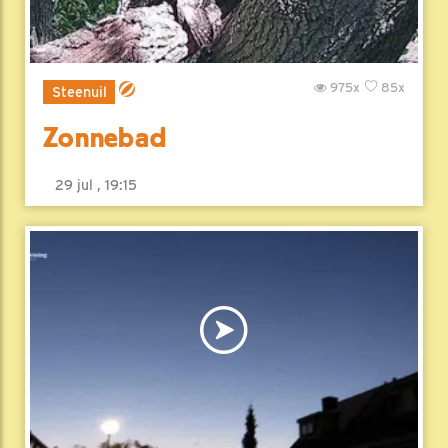
975x
85x
Steenuil
Zonnebad
29 jul , 19:15