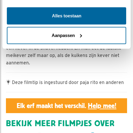
Geert | Geplaatst op 22 mei 2026, 8:10 |
Vind ik leuk
|
Bewaar dit filmpje
|
151x
Alles toestaan
Samenvatting van 6 minuten meikever-race. De uilen
gebruiken het bordes als tijdelijke opslagplaats. Man
geeft kevers over aan Vrouw zodat zij de kuikens kan
Aanpassen
voeren. De uilen komen in de problemen al ze allebei
een kever in de snavel hebben. En Man eet de laatste
meikever zelf maar op, als de kuikens zijn kever niet
aannemen.
Deze filmtip is ingestuurd door paja rito en anderen
Elk erf maakt het verschil.
Help mee!
BEKIJK MEER FILMPJES OVER