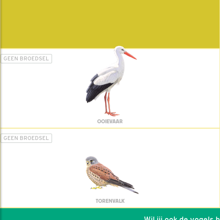
GEEN BROEDSEL
OOIEVAAR
GEEN BROEDSEL
TORENVALK
Wil jij ook de vogels hel