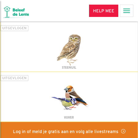
HELP MEE
Men
UITGEVLOGEN
STEENUIL
UITGEVLOGEN
VIJVER
Log in of meld je gratis aan en volg alle livestreams