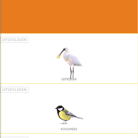
UITGEVLOGEN
LEPELAAR
UITGEVLOGEN
KOOLMEES