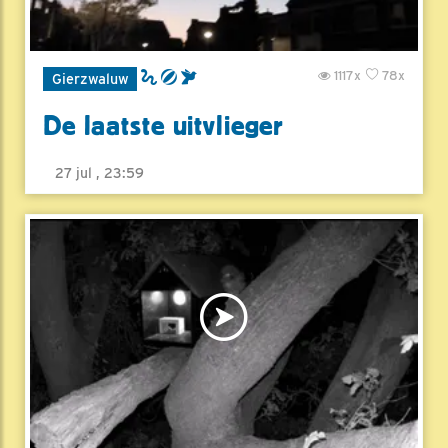
1117x
78x
Gierzwaluw
De laatste uitvlieger
27 jul , 23:59