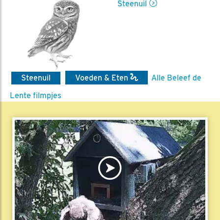
Steenuil
Steenuil
Voeden & Eten
Alle Beleef de
Lente filmpjes