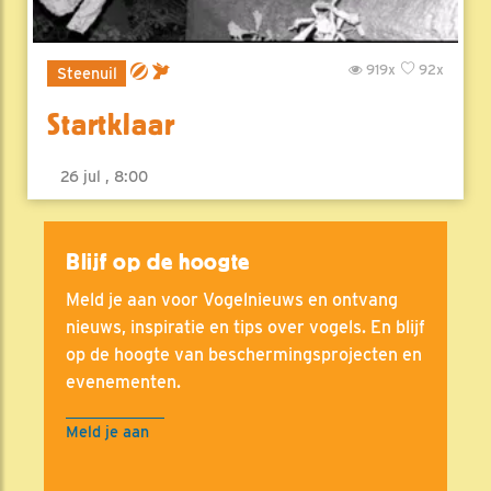
919x
92x
Steenuil
Startklaar
26 jul , 8:00
Blijf op de hoogte
Meld je aan voor Vogelnieuws en ontvang
nieuws, inspiratie en tips over vogels. En blijf
op de hoogte van beschermingsprojecten en
evenementen.
Meld je aan