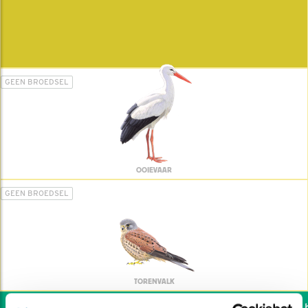
GEEN BROEDSEL
OOIEVAAR
GEEN BROEDSEL
TORENVALK
Wil jij ook de vogels he