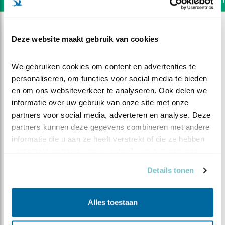
Deze website maakt gebruik van cookies
We gebruiken cookies om content en advertenties te 
personaliseren, om functies voor social media te bieden 
en om ons websiteverkeer te analyseren. Ook delen we 
informatie over uw gebruik van onze site met onze 
partners voor social media, adverteren en analyse. Deze 
partners kunnen deze gegevens combineren met andere 
informatie die u aan ze heeft verstrekt of die ze hebben 
verzameld op basis van uw gebruik van hun services.
Details tonen
DEEL DIT FILMPJE
Meikever wegwerken
Alles toestaan