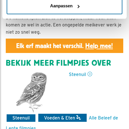
Geert | Geplaatst op 20 mei 2019, 23:58 |
Vind ik
Aanpassen
leuk
|
Bewaar dit filmpje
|
1090x
De kuikens lijken zich te verstoppen, maar voor eten
komen ze wel in actie. Een ongepelde meikever werk je
niet zo snel weg.
Elk erf maakt het verschil.
Help mee!
BEKIJK MEER FILMPJES OVER
Steenuil
Steenuil
Voeden & Eten
Alle Beleef de
Lente filmpjes