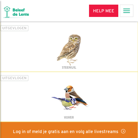
HELP MEE
Men
UITGEVLOGEN
STEENUIL
UITGEVLOGEN
VIJVER
Log in of meld je gratis aan en volg alle livestreams