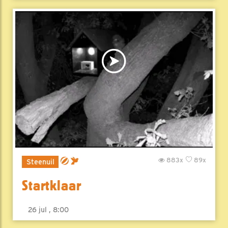
883x
89x
Steenuil
Startklaar
26 jul , 8:00