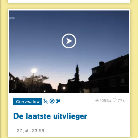
1058x
77x
Gierzwaluw
De laatste uitvlieger
27 jul , 23:59