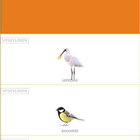
UITGEVLOGEN
LEPELAAR
UITGEVLOGEN
KOOLMEES