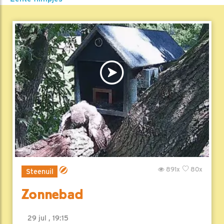
891x
80x
Steenuil
Zonnebad
29 jul , 19:15