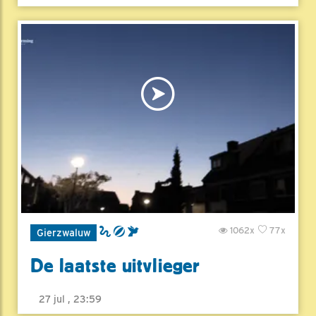
1062x
77x
Gierzwaluw
De laatste uitvlieger
27 jul , 23:59