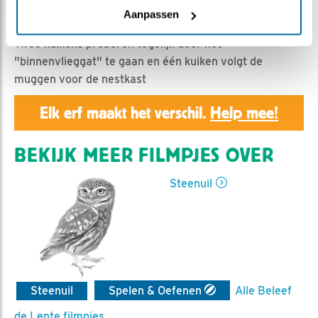
Geert | Geplaatst op 27 mei 2019, 23:55 |
Vind ik
Aanpassen
leuk
|
Bewaar dit filmpje
|
1167x
Twee kuikens proberen tegelijk door het
"binnenvlieggat" te gaan en één kuiken volgt de
muggen voor de nestkast
Elk erf maakt het verschil.
Help mee!
BEKIJK MEER FILMPJES OVER
Steenuil
Steenuil
Spelen & Oefenen
Alle Beleef
de Lente filmpjes