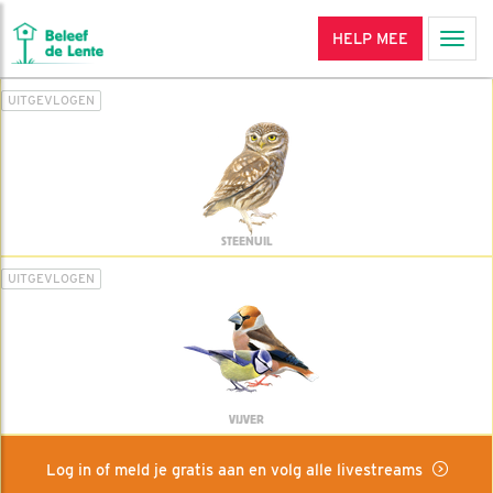
HELP MEE
Men
UITGEVLOGEN
STEENUIL
UITGEVLOGEN
VIJVER
Log in of meld je gratis aan en volg alle livestreams