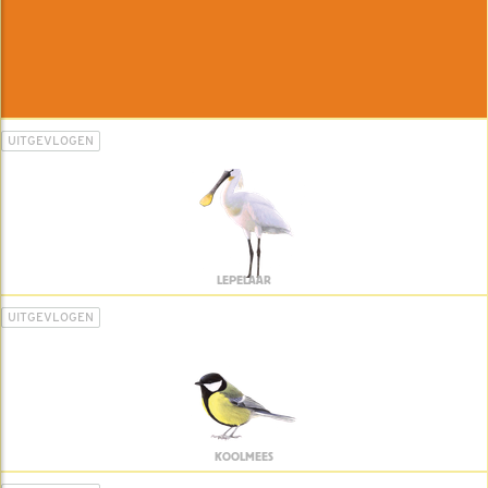
UITGEVLOGEN
LEPELAAR
UITGEVLOGEN
KOOLMEES