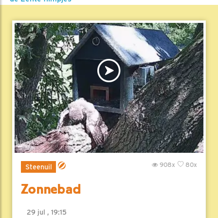
908x
80x
Steenuil
Zonnebad
29 jul , 19:15