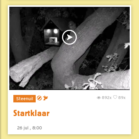
892x
89x
Steenuil
Startklaar
26 jul , 8:00