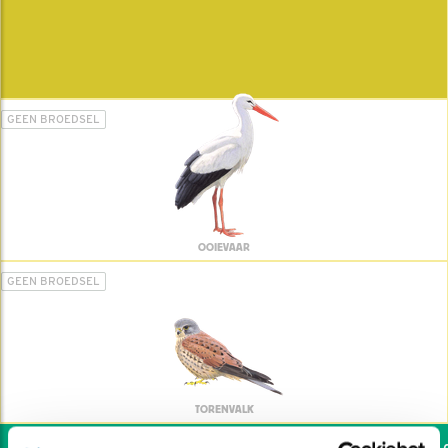
GEEN BROEDSEL
OOIEVAAR
GEEN BROEDSEL
TORENVALK
Wil jij ook de vogels helpen: dat kan via de 