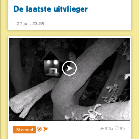
De laatste uitvlieger
27 jul , 23:59
913x
91x
Steenuil