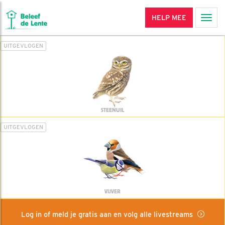
HELP MEE
Men
UITGEVLOGEN
STEENUIL
UITGEVLOGEN
VIJVER
Log in of meld je gratis aan en volg alle livestreams