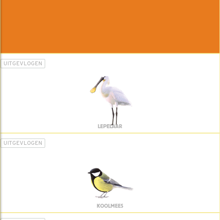
UITGEVLOGEN
LEPELAAR
UITGEVLOGEN
KOOLMEES