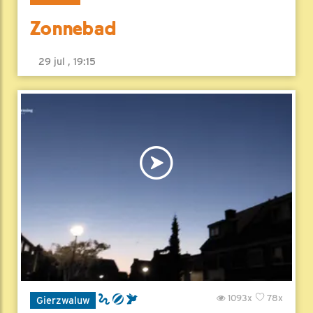
Zonnebad
29 jul , 19:15
1093x
78x
Gierzwaluw