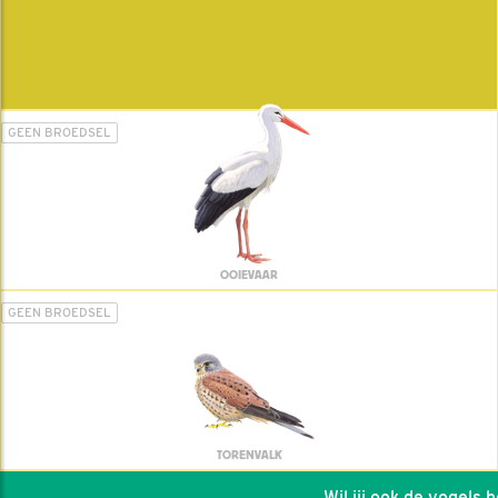
GEEN BROEDSEL
OOIEVAAR
GEEN BROEDSEL
TORENVALK
Wil jij ook de vogels hel