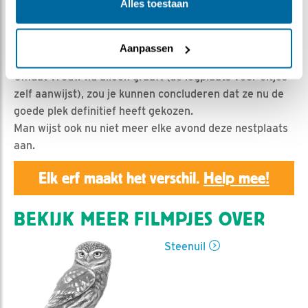
Geert | Geplaatst op 5 maart 2019, 23:55 |
Vind ik
Alles toestaan
leuk
|
Bewaar dit filmpje
|
1213x
Vrouw steenuil brengt de dag weer door in de nestkast.
Aanpassen
Bezoekende man komt roepend binnen en blijft roepen.
Omdat vrouw nu alleen graaft (de legplaats voor eitjes
zelf aanwijst), zou je kunnen concluderen dat ze nu de
goede plek definitief heeft gekozen.
Man wijst ook nu niet meer elke avond deze nestplaats
aan.
Elk erf maakt het verschil.
Help mee!
BEKIJK MEER FILMPJES OVER
Steenuil