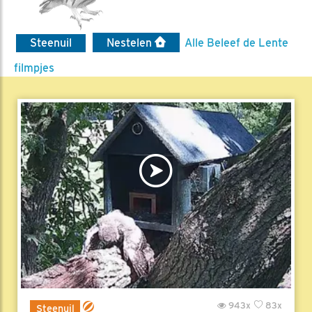
Steenuil
Nestelen
Alle Beleef de Lente
filmpjes
943x
83x
Steenuil