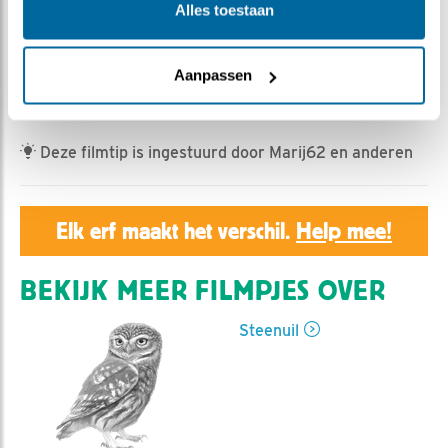
Geert | Geplaatst op 15 april 2026, 23:55 |
Vind ik
Alles toestaan
leuk
|
Bewaar dit filmpje
|
164x
Man steenuil brengt een bosmuis (lange staart) aan de
Aanpassen
broedende vrouw.
Deze filmtip is ingestuurd door Marij62 en anderen
Elk erf maakt het verschil.
Help mee!
BEKIJK MEER FILMPJES OVER
Steenuil