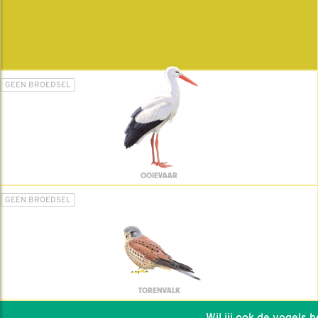
GEEN BROEDSEL
OOIEVAAR
GEEN BROEDSEL
TORENVALK
Wil jij ook de vogels hel