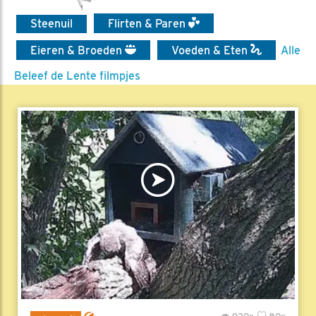
Steenuil
Flirten & Paren
Eieren & Broeden
Voeden & Eten
Alle
Beleef de Lente filmpjes