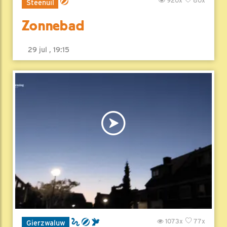
920x
80x
Steenuil
Zonnebad
29 jul , 19:15
1073x
77x
Gierzwaluw