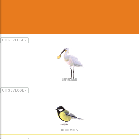
UITGEVLOGEN
LEPELAAR
UITGEVLOGEN
KOOLMEES