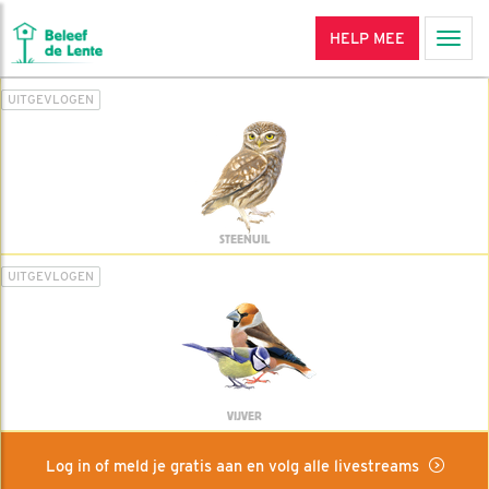
HELP MEE
Men
UITGEVLOGEN
STEENUIL
UITGEVLOGEN
VIJVER
Log in of meld je gratis aan en volg alle livestreams