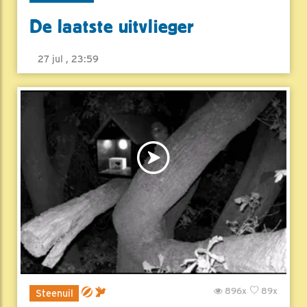
De laatste uitvlieger
27 jul , 23:59
896x
89x
Steenuil