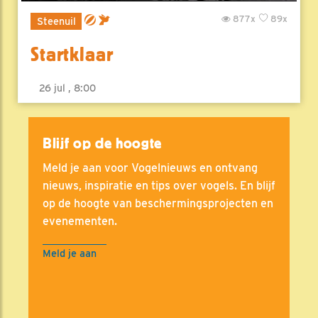
877x
89x
Steenuil
Startklaar
26 jul , 8:00
Blijf op de hoogte
Meld je aan voor Vogelnieuws en ontvang
nieuws, inspiratie en tips over vogels. En blijf
op de hoogte van beschermingsprojecten en
evenementen.
Meld je aan