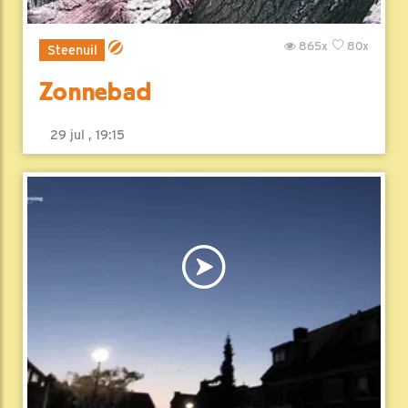
865x
80x
Steenuil
Zonnebad
29 jul , 19:15