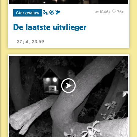
1046x
76x
Gierzwaluw
De laatste uitvlieger
27 jul , 23:59