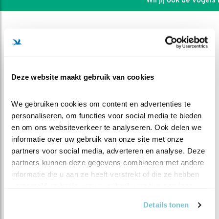
Deze website maakt gebruik van cookies
We gebruiken cookies om content en advertenties te 
personaliseren, om functies voor social media te bieden 
en om ons websiteverkeer te analyseren. Ook delen we 
informatie over uw gebruik van onze site met onze 
partners voor social media, adverteren en analyse. Deze 
partners kunnen deze gegevens combineren met andere 
DEEL DIT FILMPJE
informatie die u aan ze heeft verstrekt of die ze hebben 
verzameld op basis van uw gebruik van hun services.
Man steenuil bewaakt de
Details tonen
omgeving