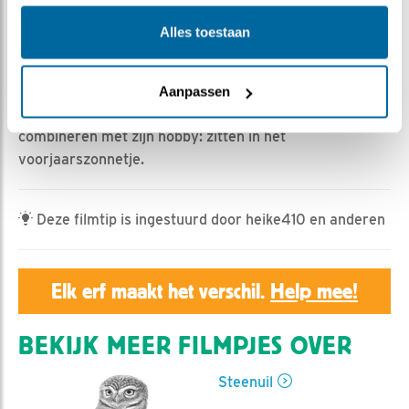
Alles toestaan
Geert | Geplaatst op 3 maart 2023, 23:50 |
Vind ik
leuk
|
Bewaar dit filmpje
|
363x
Man steenuil is belangrijk om de omgeving van de
Aanpassen
nestkast veilig te houden. Hij kan dat nu mooi
combineren met zijn hobby: zitten in het
voorjaarszonnetje.
Deze filmtip is ingestuurd door heike410 en anderen
Elk erf maakt het verschil.
Help mee!
BEKIJK MEER FILMPJES OVER
Steenuil