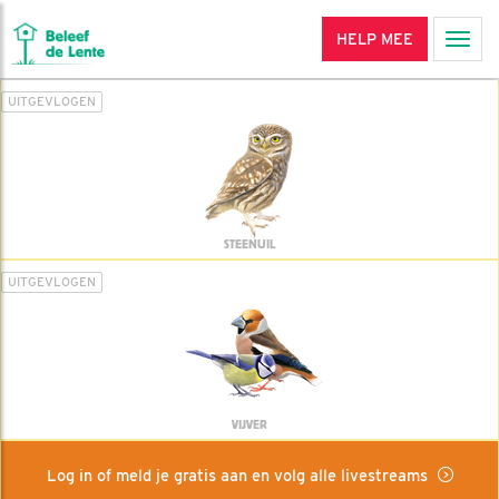
HELP MEE
Men
UITGEVLOGEN
STEENUIL
UITGEVLOGEN
VIJVER
Log in of meld je gratis aan en volg alle livestreams