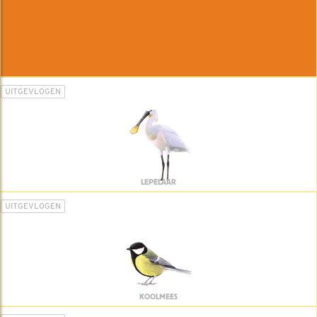
UITGEVLOGEN
LEPELAAR
UITGEVLOGEN
KOOLMEES