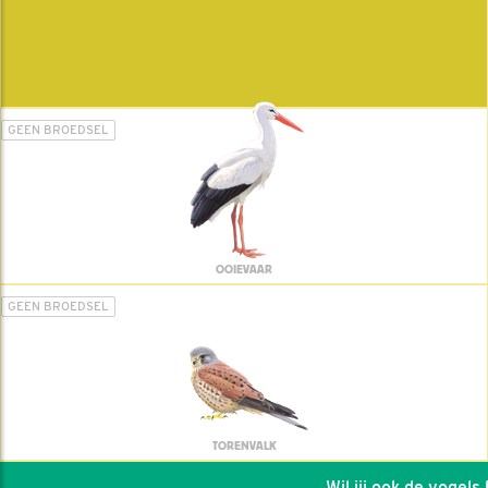
GEEN BROEDSEL
OOIEVAAR
GEEN BROEDSEL
TORENVALK
Wil jij ook de vogels he