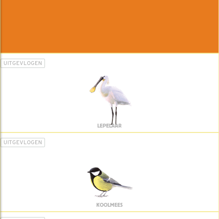
UITGEVLOGEN
LEPELAAR
UITGEVLOGEN
KOOLMEES