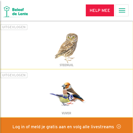
HELP MEE
Men
UITGEVLOGEN
STEENUIL
UITGEVLOGEN
VIJVER
Log in of meld je gratis aan en volg alle livestreams