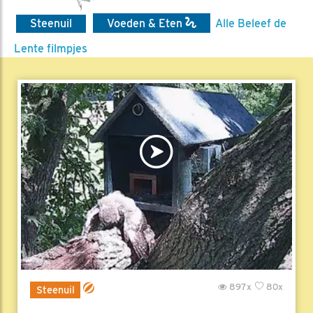
Steenuil
Voeden & Eten
Alle Beleef de
Lente filmpjes
897x
80x
Steenuil