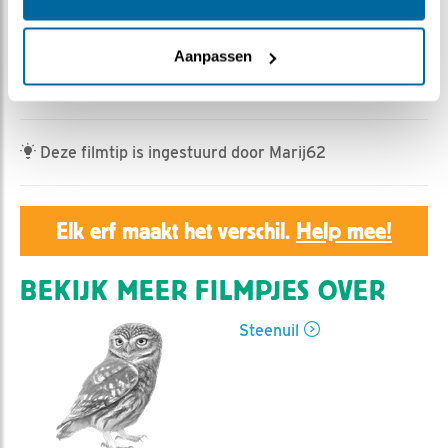
Geert | Geplaatst op 2 april 2025, 23:55 |
Vind ik
leuk
|
Bewaar dit filmpje
|
192x
Aanpassen
Man steenuil in actie als een boomkruiper dicht bij huis.
Het is de vraag hij wat eetbaars vangt.
Deze filmtip is ingestuurd door Marij62
Elk erf maakt het verschil.
Help mee!
BEKIJK MEER FILMPJES OVER
Steenuil