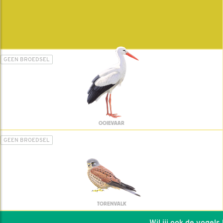
GEEN BROEDSEL
OOIEVAAR
GEEN BROEDSEL
TORENVALK
Wil jij ook de vogels h