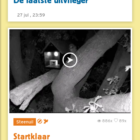
De laatste uitvlieger
27 jul , 23:59
886x
89x
Steenuil
Startklaar