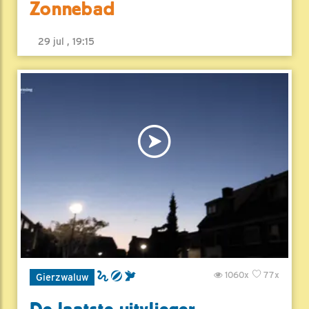
Zonnebad
29 jul , 19:15
1060x
77x
Gierzwaluw