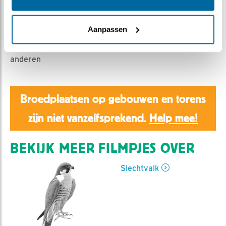
Aaltje | Geplaatst op 11 april 2023, 20:35 |
Vind ik
leuk
|
Bewaar dit filmpje
|
343x
Aanpassen
Deze filmtip is ingestuurd door Joanne76 en
anderen
Broedplaatsen op gebouwen en torens
zijn niet vanzelfsprekend.
Help mee!
BEKIJK MEER FILMPJES OVER
Slechtvalk