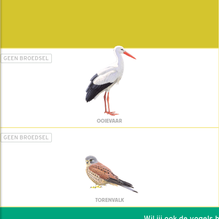
GEEN BROEDSEL
OOIEVAAR
GEEN BROEDSEL
TORENVALK
Wil jij ook de vogels he