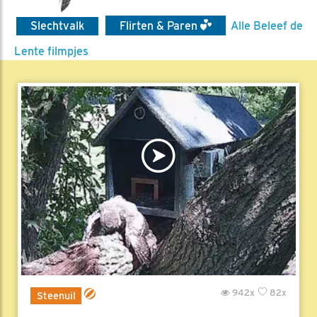
Slechtvalk
Flirten & Paren
Alle Beleef de
Lente filmpjes
942x
82x
Steenuil