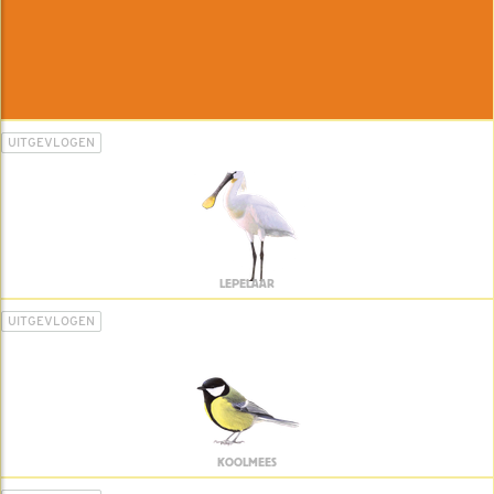
UITGEVLOGEN
LEPELAAR
UITGEVLOGEN
KOOLMEES