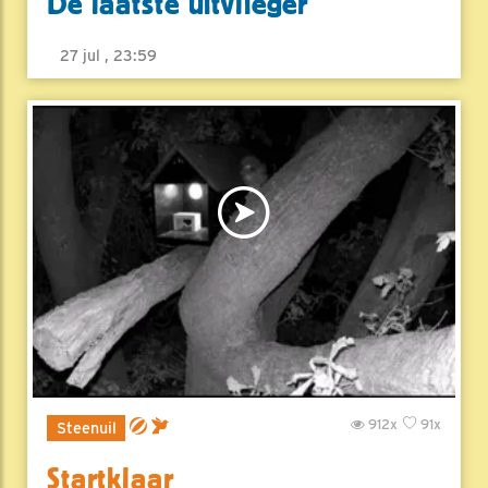
De laatste uitvlieger
27 jul , 23:59
912x
91x
Steenuil
Startklaar