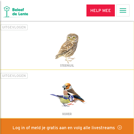
HELP MEE
Men
UITGEVLOGEN
STEENUIL
UITGEVLOGEN
VIJVER
Log in of meld je gratis aan en volg alle livestreams