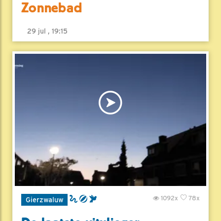
Zonnebad
29 jul , 19:15
1092x
78x
Gierzwaluw