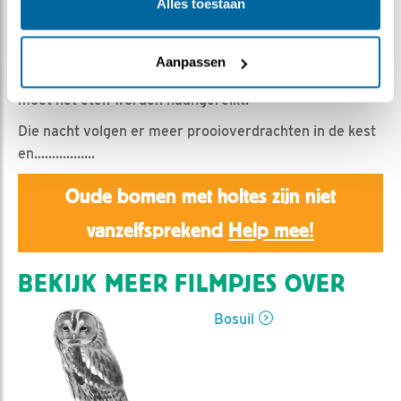
Emil | Geplaatst op 6 februari 2019, 23:43 |
Vind ik
Alles toestaan
leuk
|
Bewaar dit filmpje
|
1261x
De eerste keer! Want vrouwlief is al de hale avond en
Aanpassen
nacht in de kast gebleven. Iets bijzonders op komst, dus
moet het eten worden naangereikt.
Die nacht volgen er meer prooioverdrachten in de kest
en.................
Oude bomen met holtes zijn niet
vanzelfsprekend
Help mee!
BEKIJK MEER FILMPJES OVER
Bosuil