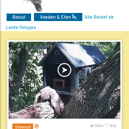
Bosuil
Voeden & Eten
Alle Beleef de
Lente filmpjes
924x
80x
Steenuil