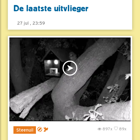
De laatste uitvlieger
27 jul , 23:59
897x
89x
Steenuil