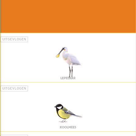
UITGEVLOGEN
LEPELAAR
UITGEVLOGEN
KOOLMEES