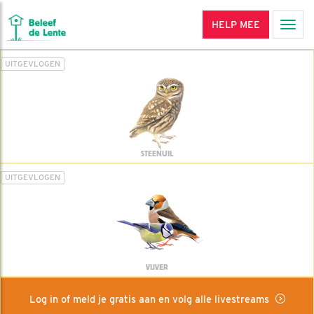
HELP MEE
Men
UITGEVLOGEN
STEENUIL
UITGEVLOGEN
VIJVER
Log in of meld je gratis aan en volg alle livestreams