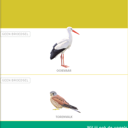
GEEN BROEDSEL
OOIEVAAR
GEEN BROEDSEL
TORENVALK
Wil jij ook de vogels h