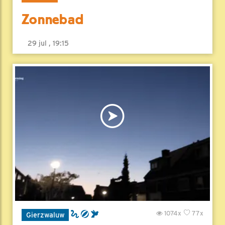
Zonnebad
29 jul , 19:15
1074x
77x
Gierzwaluw