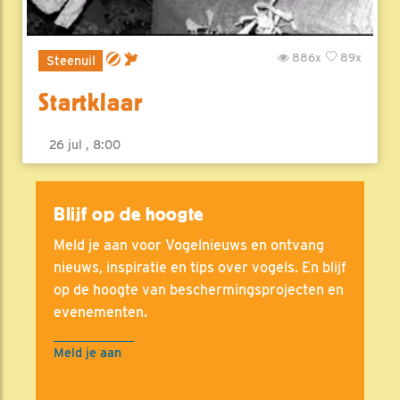
886x
89x
Steenuil
Startklaar
26 jul , 8:00
Blijf op de hoogte
Meld je aan voor Vogelnieuws en ontvang
nieuws, inspiratie en tips over vogels. En blijf
op de hoogte van beschermingsprojecten en
evenementen.
Meld je aan