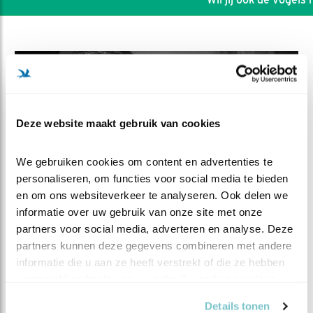
Deze website maakt gebruik van cookies
We gebruiken cookies om content en advertenties te 
personaliseren, om functies voor social media te bieden 
en om ons websiteverkeer te analyseren. Ook delen we 
informatie over uw gebruik van onze site met onze 
partners voor social media, adverteren en analyse. Deze 
DEEL DIT FILMPJE
partners kunnen deze gegevens combineren met andere 
informatie die u aan ze heeft verstrekt of die ze hebben 
Man brengt een muis in de
verzameld op basis van uw gebruik van hun services.
kast
Details tonen