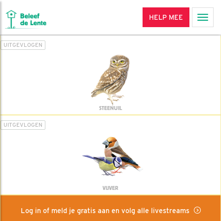
HELP MEE
Men
UITGEVLOGEN
STEENUIL
UITGEVLOGEN
VIJVER
Log in of meld je gratis aan en volg alle livestreams