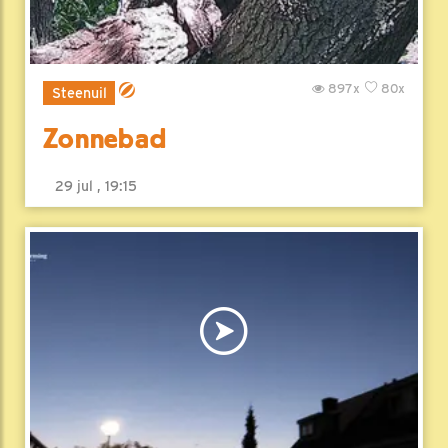
897x
80x
Steenuil
Zonnebad
29 jul , 19:15