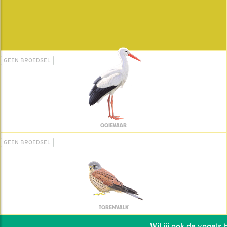
GEEN BROEDSEL
OOIEVAAR
GEEN BROEDSEL
TORENVALK
Wil jij ook de vogels he