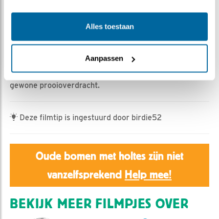
Geert | Geplaatst op 30 maart 2024, 10:07 |
Vind ik
Alles toestaan
leuk
|
Bewaar dit filmpje
|
336x
Vrouw bosuil vertrekt en man komt met een ware muis
Aanpassen
in de nestkast. Hij laat zijn muis vallen bij de kuikens, en
vertrekt met een muis, dacht hij. Netto is het een
gewone prooioverdracht.
Deze filmtip is ingestuurd door birdie52
Oude bomen met holtes zijn niet
vanzelfsprekend
Help mee!
BEKIJK MEER FILMPJES OVER