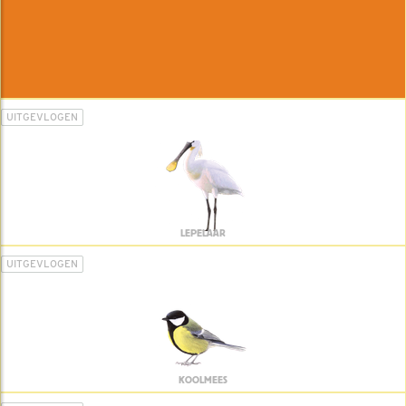
UITGEVLOGEN
LEPELAAR
UITGEVLOGEN
KOOLMEES