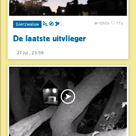
1060x
77x
Gierzwaluw
De laatste uitvlieger
27 jul , 23:59