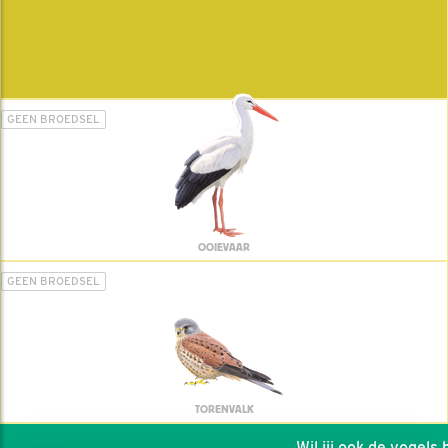
GEEN BROEDSEL
OOIEVAAR
GEEN BROEDSEL
TORENVALK
Wil jij ook de vogels he