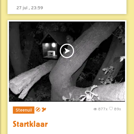
27 jul , 23:59
877x
89x
Steenuil
Startklaar