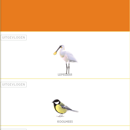
UITGEVLOGEN
LEPELAAR
UITGEVLOGEN
KOOLMEES