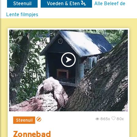
Steenuil
Voeden & Eten
Alle Beleef de
Lente filmpjes
865x
80x
Steenuil
Zonnebad