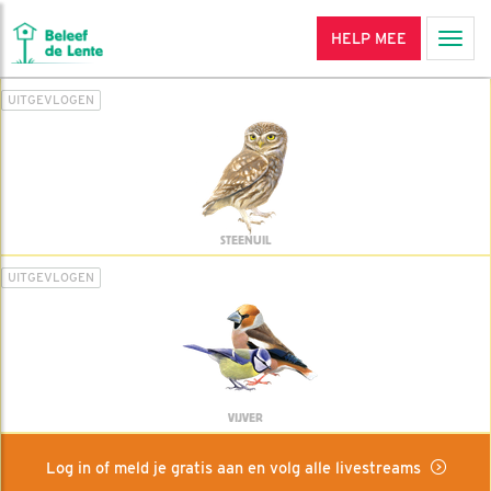
HELP MEE
Men
UITGEVLOGEN
STEENUIL
UITGEVLOGEN
VIJVER
Log in of meld je gratis aan en volg alle livestreams