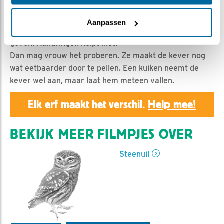
Geert | Geplaatst op 22 mei 2019, 12:41 |
Vind ik leuk
|
Bewaar dit filmpje
|
1124x
Aanpassen
Man steenuil tracht een meikever aan de kuikens te
geven. Aandringen helpt niet.
Dan mag vrouw het proberen. Ze maakt de kever nog
wat eetbaarder door te pellen. Een kuiken neemt de
kever wel aan, maar laat hem meteen vallen.
Elk erf maakt het verschil.
Help mee!
BEKIJK MEER FILMPJES OVER
Steenuil