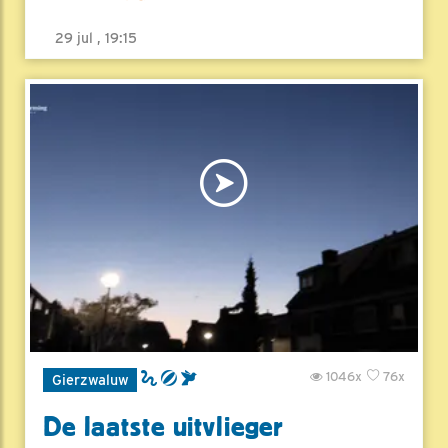
29 jul , 19:15
1046x
76x
Gierzwaluw
De laatste uitvlieger