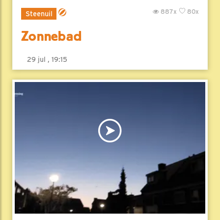
887x
80x
Steenuil
Zonnebad
29 jul , 19:15