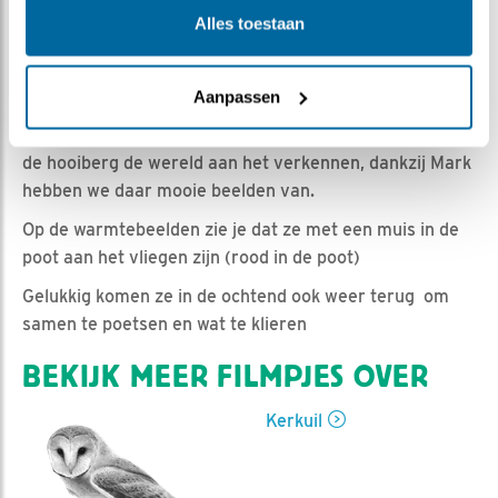
Marijke Heijne | Geplaatst op 12 juli 2025, 10:18 |
Alles toestaan
Vind ik leuk
|
Bewaar dit filmpje
|
259x
Een groot deel van de nacht kijk je naar een lege
hooiberg, maar waar zitten ze dan en wat doen ze?
Aanpassen
Net buiten het zicht van de camera's zijn ze op en rond
de hooiberg de wereld aan het verkennen, dankzij Mark
hebben we daar mooie beelden van.
Op de warmtebeelden zie je dat ze met een muis in de
poot aan het vliegen zijn (rood in de poot)
Gelukkig komen ze in de ochtend ook weer terug om
samen te poetsen en wat te klieren
BEKIJK MEER FILMPJES OVER
Kerkuil