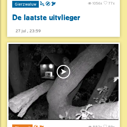
1056x
77x
Gierzwaluw
De laatste uitvlieger
27 jul , 23:59
882x
89x