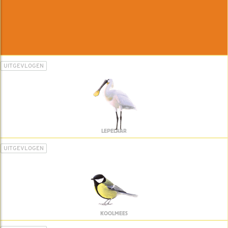
UITGEVLOGEN
LEPELAAR
UITGEVLOGEN
KOOLMEES