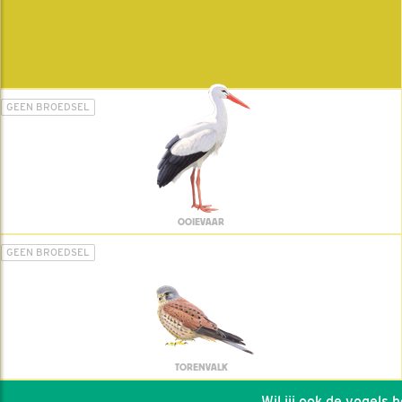
GEEN BROEDSEL
OOIEVAAR
GEEN BROEDSEL
TORENVALK
Wil jij ook de vogels hel