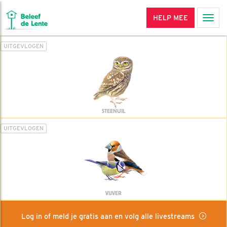
HELP MEE
Men
UITGEVLOGEN
STEENUIL
UITGEVLOGEN
VIJVER
Log in of meld je gratis aan en volg alle livestreams