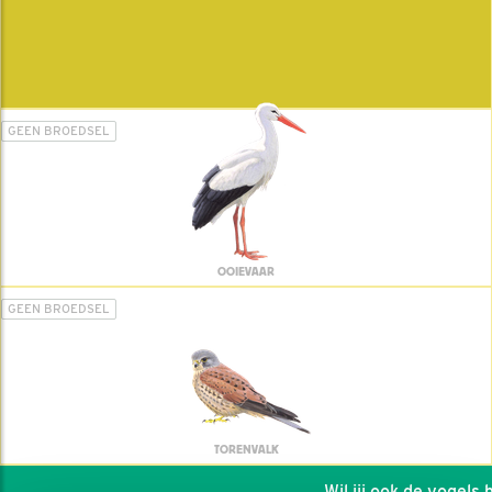
GEEN BROEDSEL
OOIEVAAR
GEEN BROEDSEL
TORENVALK
Wil jij ook de vogels he