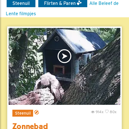
Steenuil
Flirten & Paren
Alle Beleef de
Lente filmpjes
914x
80x
Steenuil
Zonnebad