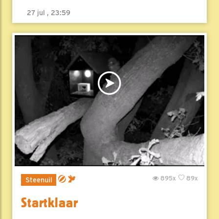
27 jul , 23:59
895x
89x
Steenuil
Startklaar