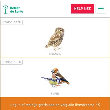
HELP MEE
Men
UITGEVLOGEN
STEENUIL
UITGEVLOGEN
VIJVER
Log in of meld je gratis aan en volg alle livestreams