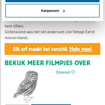
Geert | Geplaatst op 20 februari 2019, 18:23 |
Vind ik
leuk
|
Bewaar dit filmpje
|
1257x
Aanpassen
Man steenuil roept, erg vlug verschijnt vrouw steenuil
niet en als hij lokkend de nestkast binnengaat, laat ze
hem zitten.
Gisteravond was het net andersom (zie filmpje Eerst
misverstand).
Elk erf maakt het verschil.
Help mee!
BEKIJK MEER FILMPJES OVER
Steenuil