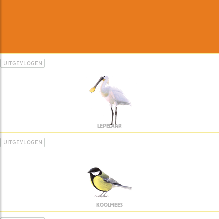
UITGEVLOGEN
LEPELAAR
UITGEVLOGEN
KOOLMEES