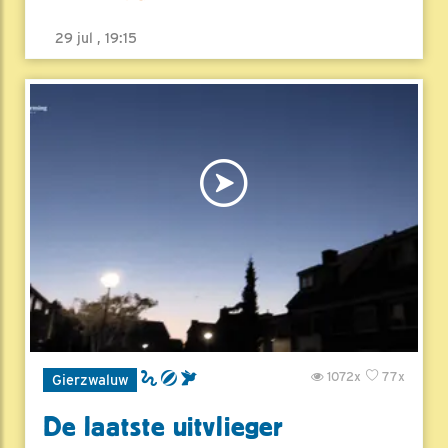
29 jul , 19:15
1072x
77x
Gierzwaluw
De laatste uitvlieger