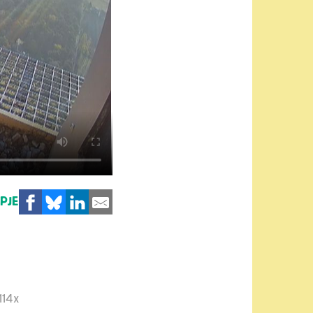
MPJE
114x