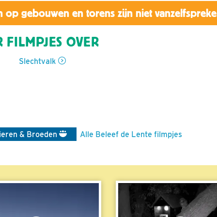
 op gebouwen en torens zijn niet vanzelfsprek
 FILMPJES OVER
Slechtvalk
ieren & Broeden
Alle Beleef de Lente filmpjes