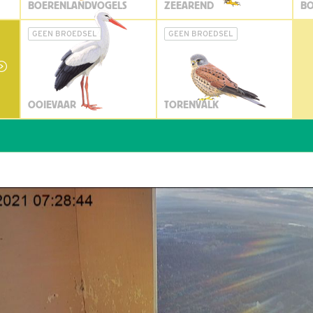
BOERENLANDVOGELS
ZEEAREND
BO
GEEN BROEDSEL
GEEN BROEDSEL
OOIEVAAR
TORENVALK