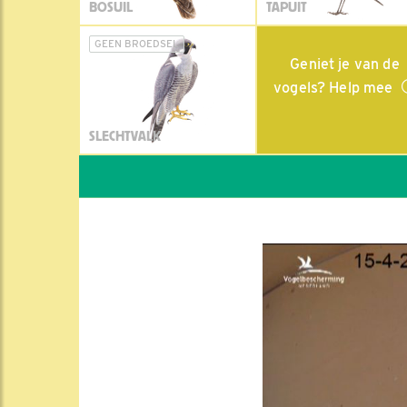
BOSUIL
TAPUIT
GEEN BROEDSEL
Geniet je van de
vogels? Help mee
SLECHTVALK