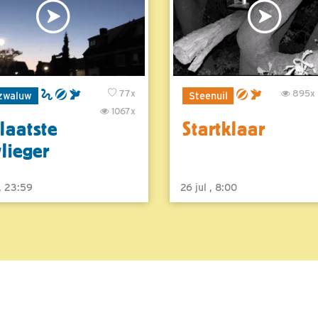
77x
895x
zwaluw
Steenuil
1067x
laatste
Startklaar
vlieger
 , 23:59
26 jul , 8:00