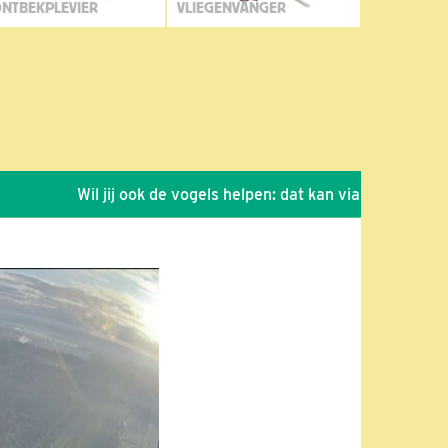
NTBEKPLEVIER
VLIEGENVANGER
Wil jij ook de vogels helpen: dat kan via de link!
*
Se