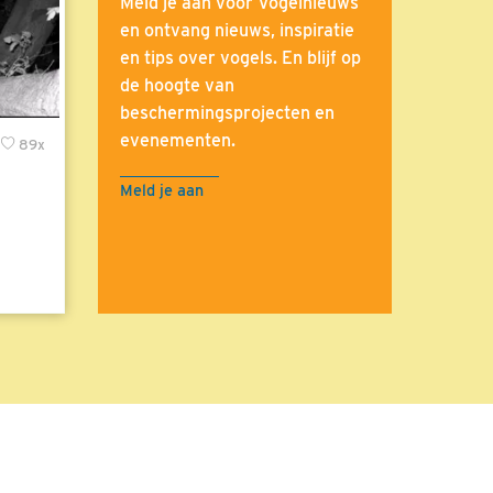
Meld je aan voor Vogelnieuws
en ontvang nieuws, inspiratie
en tips over vogels. En blijf op
de hoogte van
beschermingsprojecten en
evenementen.
89x
Meld je aan