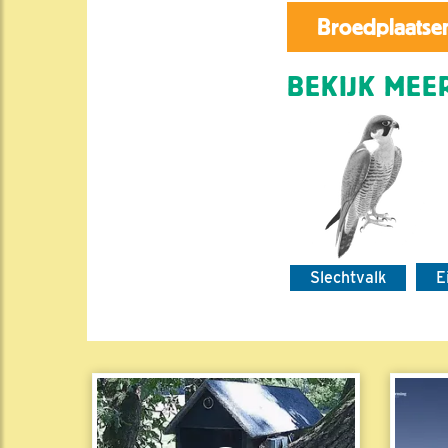
Broedplaatsen
BEKIJK MEER
Slechtvalk
E