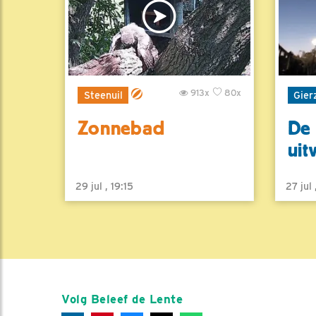
913x
80x
Steenuil
Gier
Zonnebad
De 
uit
29 jul , 19:15
27 jul
Volg Beleef de Lente