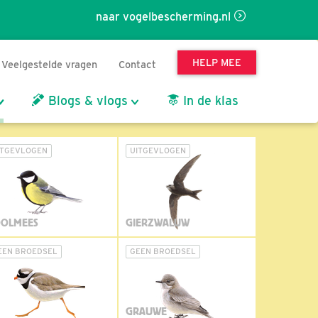
naar vogelbescherming.nl
HELP MEE
Veelgestelde vragen
Contact
Blogs & vlogs
In de klas
ITGEVLOGEN
UITGEVLOGEN
OLMEES
GIERZWALUW
EEN BROEDSEL
GEEN BROEDSEL
GRAUWE