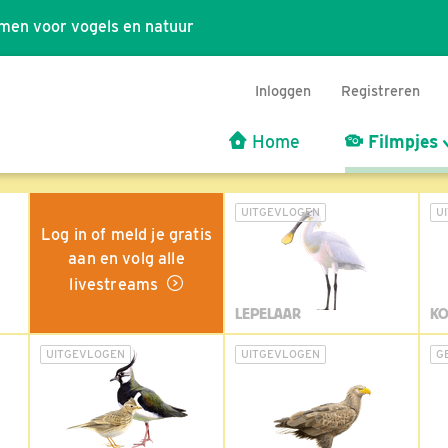
men voor vogels en natuur
Inloggen
Registreren
Home
Filmpjes
UITGEVLOGEN
U
Log in of meld je gratis
aan en volg alle
livestreams
LEPELAAR
KO
UITGEVLOGEN
UITGEVLOGEN
G