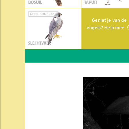
BOSUIL
TAPUIT
GEEN BROEDSEL
Geniet je van de
vogels? Help mee
SLECHTVALK