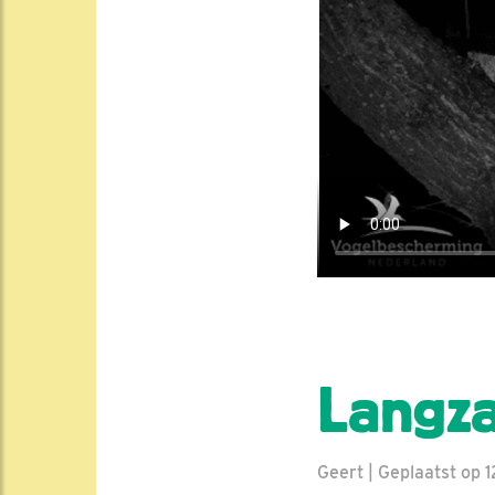
Langz
Geert | Geplaatst op 