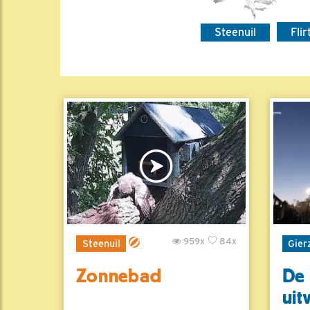
Steenuil
Fli
959x
84x
Steenuil
Gier
Zonnebad
De 
uit