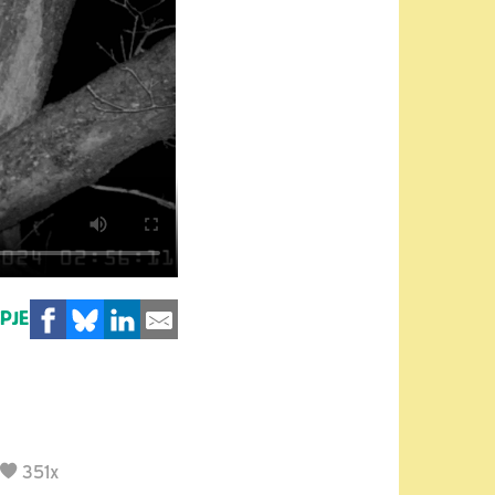
MPJE
351x