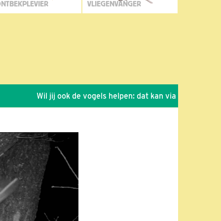
NTBEKPLEVIER
VLIEGENVANGER
Wil jij ook de vogels helpen: dat kan via de link!
*
Sei