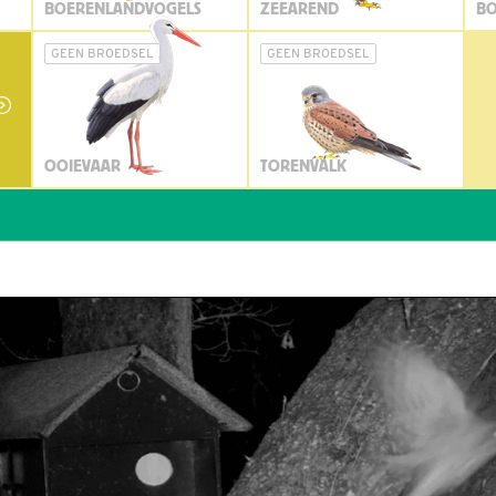
BOERENLANDVOGELS
ZEEAREND
BO
GEEN BROEDSEL
GEEN BROEDSEL
OOIEVAAR
TORENVALK