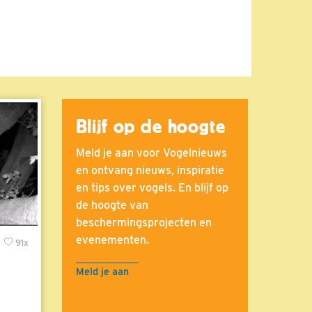
Blijf op de hoogte
Meld je aan voor Vogelnieuws
en ontvang nieuws, inspiratie
en tips over vogels. En blijf op
de hoogte van
beschermingsprojecten en
evenementen.
x
91x
Meld je aan