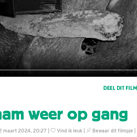
DEEL DIT FIL
aam weer op gang
12 maart 2024, 20:27 |
Vind ik leuk
|
Bewaar dit filmpje
|