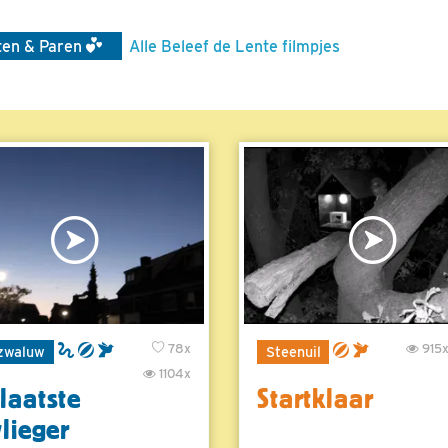
rten & Paren
Alle Beleef de Lente filmpjes
78x
915
zwaluw
Steenuil
1104x
laatste
Startklaar
vlieger