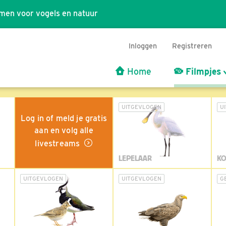
men voor vogels en natuur
Inloggen
Registreren
Home
Filmpjes
UITGEVLOGEN
U
Log in of meld je gratis
aan en volg alle
livestreams
LEPELAAR
KO
UITGEVLOGEN
UITGEVLOGEN
G