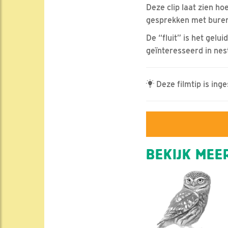
Deze clip laat zien ho
gesprekken met buren.
De “fluit” is het gelu
geïnteresseerd in nest
Deze filmtip is ing
BEKIJK MEER