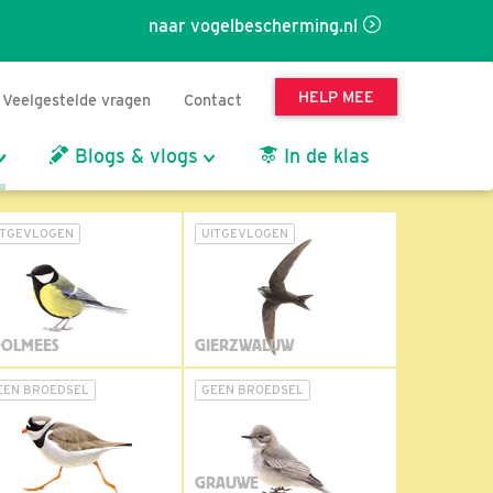
naar vogelbescherming.nl
HELP MEE
Veelgestelde vragen
Contact
Blogs & vlogs
In de klas
ITGEVLOGEN
UITGEVLOGEN
OLMEES
GIERZWALUW
EEN BROEDSEL
GEEN BROEDSEL
GRAUWE