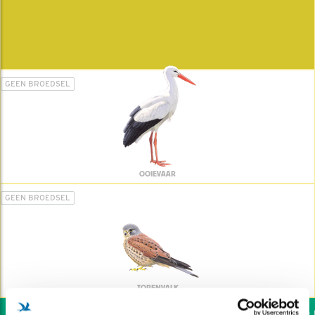
GEEN BROEDSEL
OOIEVAAR
GEEN BROEDSEL
TORENVALK
Wil jij ook de vogels he