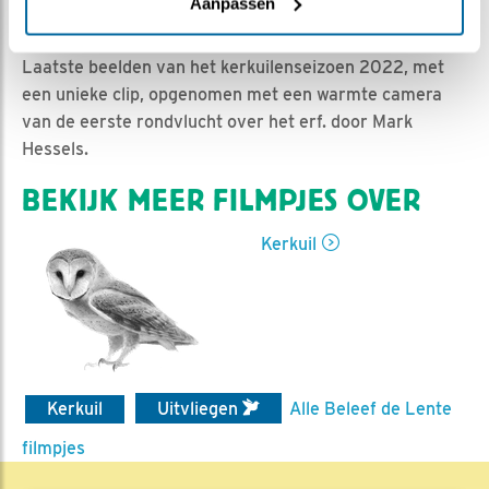
Ed Hoogkamer | Geplaatst op 23 februari 2023, 10:58 |
Aanpassen
Vind ik leuk
|
Bewaar dit filmpje
|
486x
Laatste beelden van het kerkuilenseizoen 2022, met
een unieke clip, opgenomen met een warmte camera
van de eerste rondvlucht over het erf. door Mark
Hessels.
BEKIJK MEER FILMPJES OVER
Kerkuil
Kerkuil
Uitvliegen
Alle Beleef de Lente
filmpjes