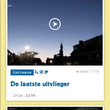
1080x
77x
Gierzwaluw
De laatste uitvlieger
27 jul , 23:59