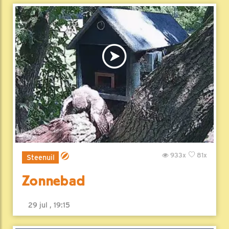
933x
81x
Steenuil
Zonnebad
29 jul , 19:15