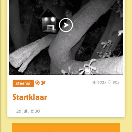
903x
90x
Steenuil
Startklaar
26 jul , 8:00