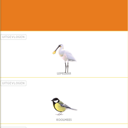
UITGEVLOGEN
LEPELAAR
UITGEVLOGEN
KOOLMEES