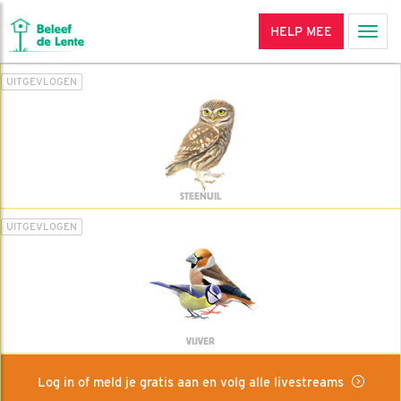
HELP MEE
Men
UITGEVLOGEN
STEENUIL
UITGEVLOGEN
VIJVER
Log in of meld je gratis aan en volg alle livestreams