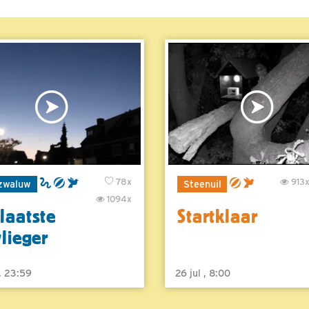
78x
913
zwaluw
Steenuil
1094x
laatste
Startklaar
vlieger
 , 23:59
26 jul , 8:00