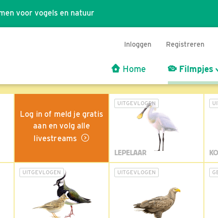
men voor vogels en natuur
Inloggen
Registreren
Home
Filmpjes
UITGEVLOGEN
U
Log in of meld je gratis
aan en volg alle
livestreams
LEPELAAR
KO
UITGEVLOGEN
UITGEVLOGEN
G