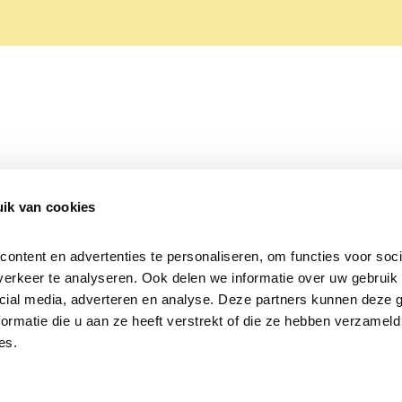
ik van cookies
Over Beleef de Lente
Mijn privacy
Cookieverklaring
ntent en advertenties te personaliseren, om functies voor socia
erkeer te analyseren. Ook delen we informatie over uw gebruik v
cial media, adverteren en analyse. Deze partners kunnen deze 
rmatie die u aan ze heeft verstrekt of die ze hebben verzameld 
es.
Samen voor
vogels en natuur