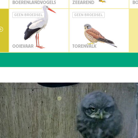
BOERENLANDVOGELS
ZEEAREND
BO
GEEN BROEDSEL
GEEN BROEDSEL
OOIEVAAR
TORENVALK
Wi