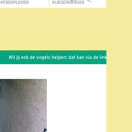
NTBEKPLEVIER
VLIEGENVANGER
l jij ook de vogels helpen: dat kan via de link!
*
Seizoen 2