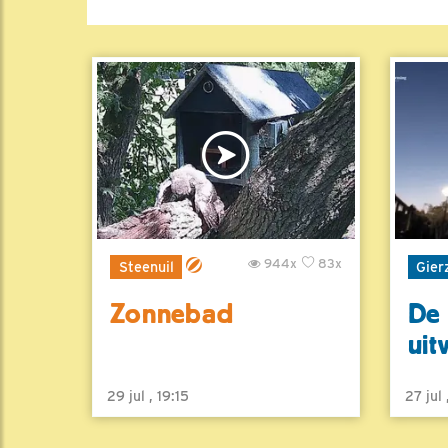
944x
83x
Steenuil
Gier
Zonnebad
De 
uit
29 jul , 19:15
27 jul