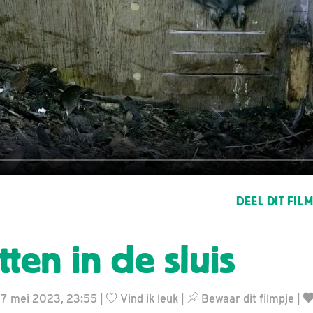
DEEL DIT FIL
ten in de sluis
27 mei 2023, 23:55 |
Vind ik leuk
|
Bewaar dit filmpje
|