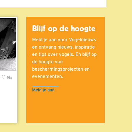
Blijf op de hoogte
Meld je aan voor Vogelnieuws
en ontvang nieuws, inspiratie
en tips over vogels. En blijf op
de hoogte van
beschermingsprojecten en
evenementen.
x
91x
Meld je aan