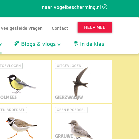
naar vogelbescherming.nl
HELP MEE
Veelgestelde vragen
Contact
Blogs & vlogs
In de klas
ITGEVLOGEN
UITGEVLOGEN
OLMEES
GIERZWALUW
EEN BROEDSEL
GEEN BROEDSEL
GRAUWE