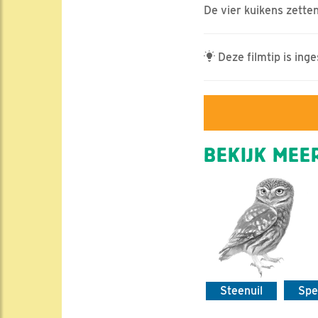
De vier kuikens zette
Deze filmtip is ing
BEKIJK MEER
Steenuil
Spe