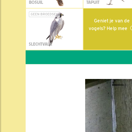
BOSUIL
TAPUIT
GEEN BROEDSEL
Geniet je van de
vogels? Help mee
SLECHTVALK