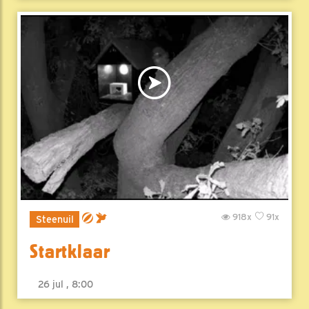
918x
91x
Steenuil
Startklaar
26 jul , 8:00