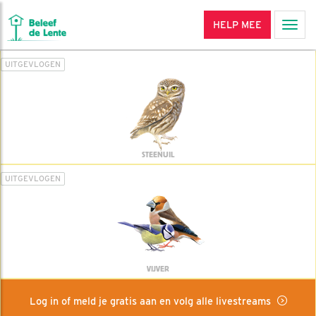
HELP MEE
Men
UITGEVLOGEN
STEENUIL
UITGEVLOGEN
VIJVER
Log in of meld je gratis aan en volg alle livestreams