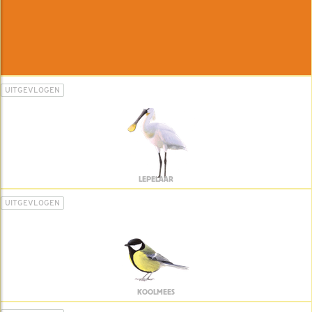
UITGEVLOGEN
LEPELAAR
UITGEVLOGEN
KOOLMEES