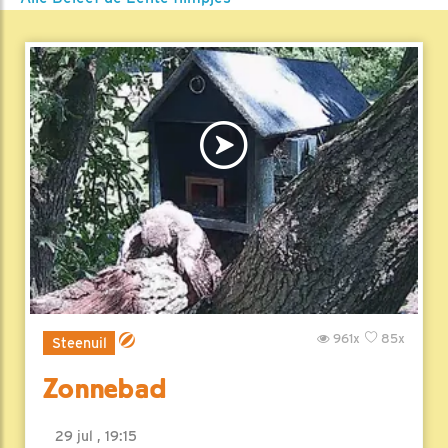
961x
85x
Steenuil
Zonnebad
29 jul , 19:15