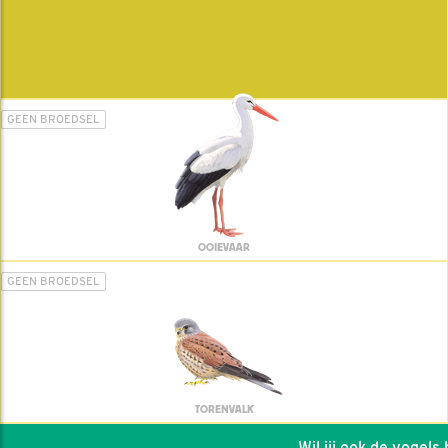
GEEN BROEDSEL
OOIEVAAR
GEEN BROEDSEL
TORENVALK
Wil jij ook de vogels he