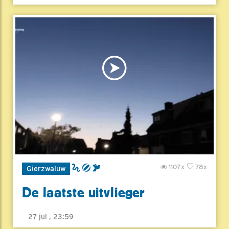
1107x
78x
Gierzwaluw
De laatste uitvlieger
27 jul , 23:59