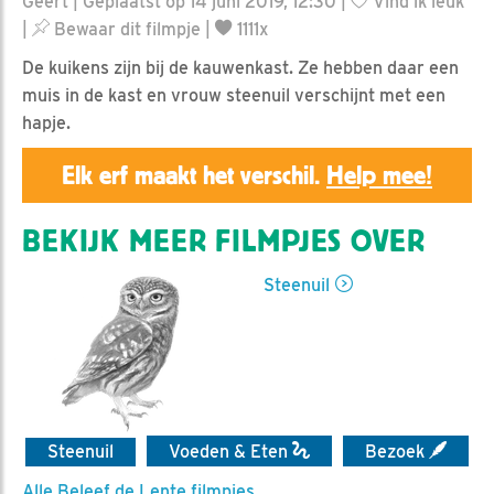
Geert | Geplaatst op 14 juni 2019, 12:30 |
Vind ik leuk
|
Bewaar dit filmpje
|
1111x
De kuikens zijn bij de kauwenkast. Ze hebben daar een
muis in de kast en vrouw steenuil verschijnt met een
hapje.
Elk erf maakt het verschil.
Help mee!
BEKIJK MEER FILMPJES OVER
Steenuil
Steenuil
Voeden & Eten
Bezoek
Alle Beleef de Lente filmpjes