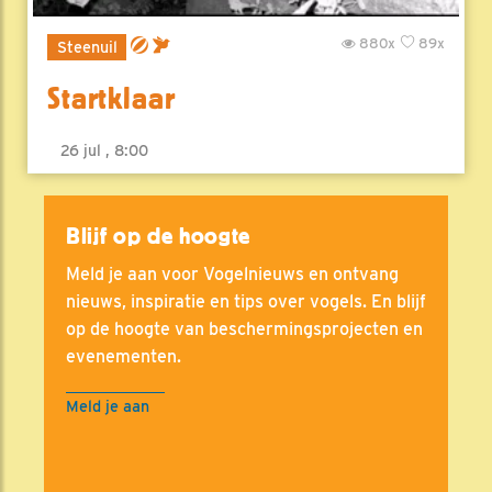
880x
89x
Steenuil
Startklaar
26 jul , 8:00
Blijf op de hoogte
Meld je aan voor Vogelnieuws en ontvang
nieuws, inspiratie en tips over vogels. En blijf
op de hoogte van beschermingsprojecten en
evenementen.
Meld je aan