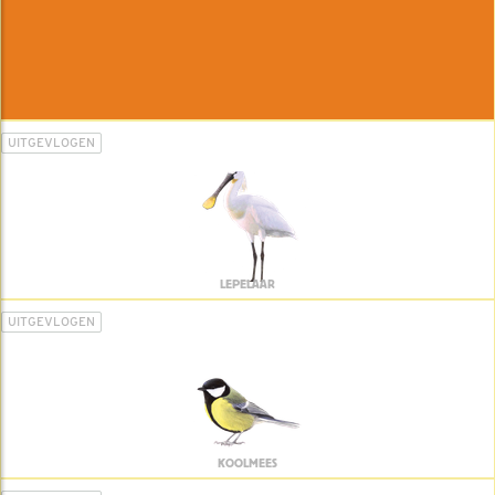
UITGEVLOGEN
LEPELAAR
UITGEVLOGEN
KOOLMEES