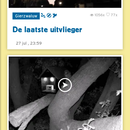
1056x
77x
Gierzwaluw
De laatste uitvlieger
27 jul , 23:59