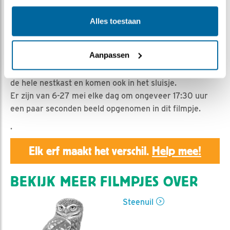
Geert | Geplaatst op 29 mei 2023, 20:32 |
Vind ik
leuk
|
Bewaar dit filmpje
|
389x
Alles toestaan
De kuikens zijn "volgens het boekje" 20 dagen lang
gebonden aan een vast plekje in de nestkast. Vrouw
Aanpassen
steenuil zorgt daar wel voor.
Dan opeens beginnen de kuikens te lopen/rennen door
de hele nestkast en komen ook in het sluisje.
Er zijn van 6-27 mei elke dag om ongeveer 17:30 uur
een paar seconden beeld opgenomen in dit filmpje.
.
Elk erf maakt het verschil.
Help mee!
BEKIJK MEER FILMPJES OVER
Steenuil