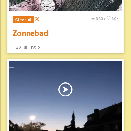
883x
80x
Steenuil
Zonnebad
29 jul , 19:15