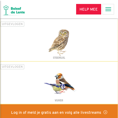
HELP MEE
Men
UITGEVLOGEN
STEENUIL
UITGEVLOGEN
VIJVER
Log in of meld je gratis aan en volg alle livestreams