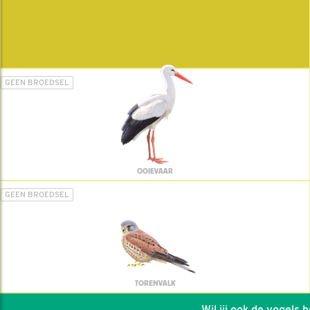
GEEN BROEDSEL
OOIEVAAR
GEEN BROEDSEL
TORENVALK
Wil jij ook de vogels hel