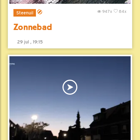
947x
84x
Steenuil
Zonnebad
29 jul , 19:15