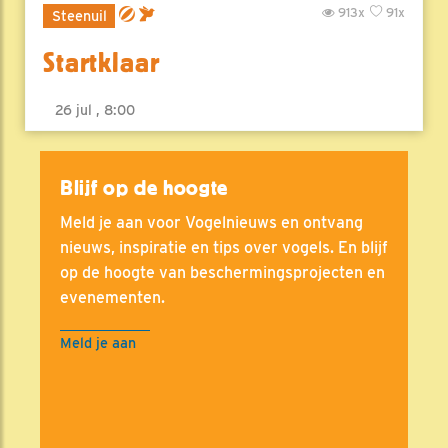
913x
91x
Steenuil
Startklaar
26 jul , 8:00
Blijf op de hoogte
Meld je aan voor Vogelnieuws en ontvang
nieuws, inspiratie en tips over vogels. En blijf
op de hoogte van beschermingsprojecten en
evenementen.
Meld je aan