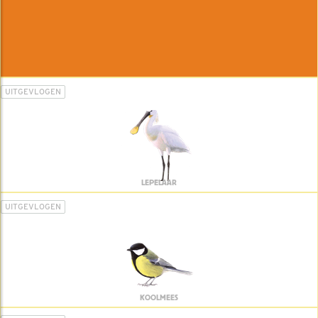
UITGEVLOGEN
LEPELAAR
UITGEVLOGEN
KOOLMEES