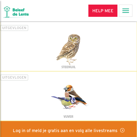
HELP MEE
Men
UITGEVLOGEN
STEENUIL
UITGEVLOGEN
VIJVER
Log in of meld je gratis aan en volg alle livestreams