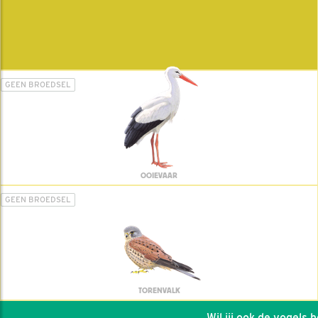
GEEN BROEDSEL
OOIEVAAR
GEEN BROEDSEL
TORENVALK
Wil jij ook de vogels hel