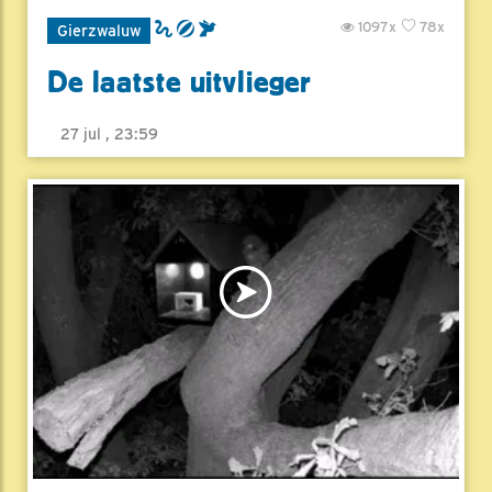
1097x
78x
Gierzwaluw
De laatste uitvlieger
27 jul , 23:59