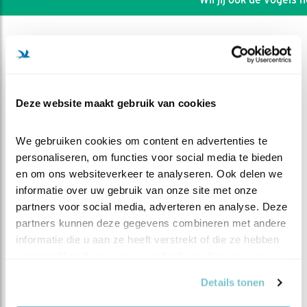
Deze website maakt gebruik van cookies
We gebruiken cookies om content en advertenties te 
personaliseren, om functies voor social media te bieden 
en om ons websiteverkeer te analyseren. Ook delen we 
informatie over uw gebruik van onze site met onze 
partners voor social media, adverteren en analyse. Deze 
partners kunnen deze gegevens combineren met andere 
DEEL DIT FILMPJE
informatie die u aan ze heeft verstrekt of die ze hebben 
verzameld op basis van uw gebruik van hun services.
Kuikens grijpen de macht
Details tonen