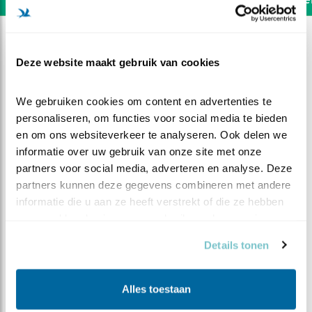
Deze website maakt gebruik van cookies
We gebruiken cookies om content en advertenties te 
personaliseren, om functies voor social media te bieden 
en om ons websiteverkeer te analyseren. Ook delen we 
informatie over uw gebruik van onze site met onze 
partners voor social media, adverteren en analyse. Deze 
partners kunnen deze gegevens combineren met andere 
informatie die u aan ze heeft verstrekt of die ze hebben 
verzameld op basis van uw gebruik van hun services.
DEEL DIT FILMPJE
Details tonen
Kuiken eet meikever (niet)
Alles toestaan