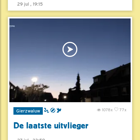
29 jul , 19:15
1078x
77x
Gierzwaluw
De laatste uitvlieger