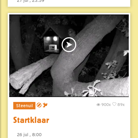
27 jul , 23:59
900x
89x
Steenuil
Startklaar
26 jul , 8:00