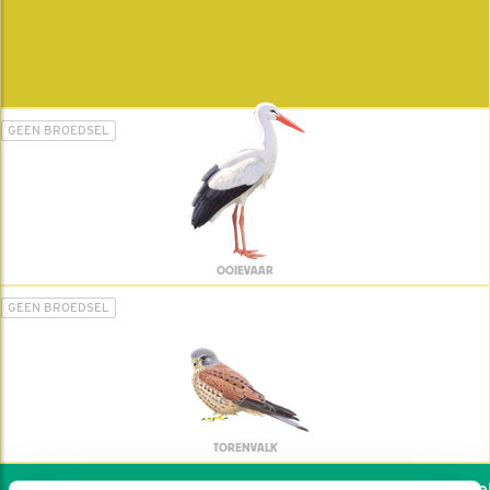
GEEN BROEDSEL
OOIEVAAR
GEEN BROEDSEL
TORENVALK
Wil jij ook de vogels help