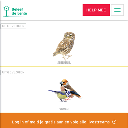
HELP MEE
Men
UITGEVLOGEN
STEENUIL
UITGEVLOGEN
VIJVER
Log in of meld je gratis aan en volg alle livestreams