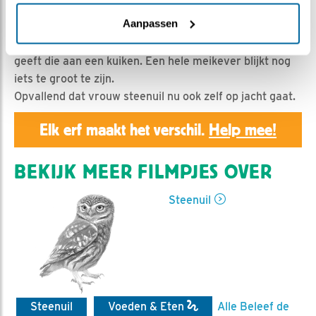
Geert | Geplaatst op 7 mei 2019, 23:55 |
Vind ik leuk
|
Bewaar dit filmpje
|
1150x
Aanpassen
Vrouw steenuil prepareert zorgvuldig een meikever en
geeft die aan een kuiken. Een hele meikever blijkt nog
iets te groot te zijn.
Opvallend dat vrouw steenuil nu ook zelf op jacht gaat.
Elk erf maakt het verschil.
Help mee!
BEKIJK MEER FILMPJES OVER
Steenuil
Steenuil
Voeden & Eten
Alle Beleef de