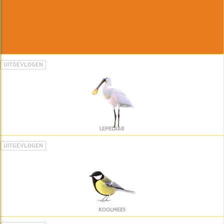
UITGEVLOGEN
LEPELAAR
UITGEVLOGEN
KOOLMEES