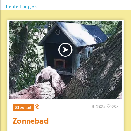
Lente filmpjes
929x
80x
Steenuil
Zonnebad