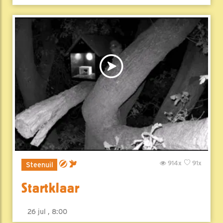
914x
91x
Steenuil
Startklaar
26 jul , 8:00