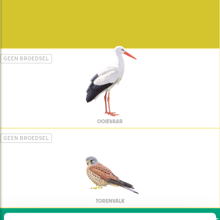
GEEN BROEDSEL
OOIEVAAR
GEEN BROEDSEL
TORENVALK
Wil jij ook de vogels h