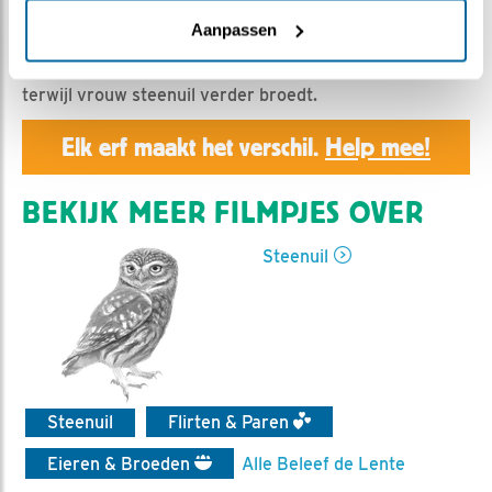
Geert | Geplaatst op 21 april 2020, 23:50 |
Vind ik
leuk
|
Bewaar dit filmpje
|
895x
Aanpassen
Vrouw en man steenuil poetsen elkanders nekveren,
terwijl vrouw steenuil verder broedt.
Elk erf maakt het verschil.
Help mee!
BEKIJK MEER FILMPJES OVER
Steenuil
Steenuil
Flirten & Paren
Eieren & Broeden
Alle Beleef de Lente