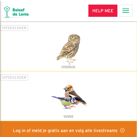
HELP MEE
Men
UITGEVLOGEN
STEENUIL
UITGEVLOGEN
VIJVER
Log in of meld je gratis aan en volg alle livestreams