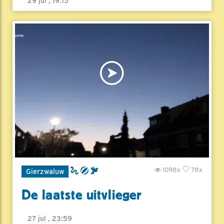
29 jul , 19:15
1098x
78x
Gierzwaluw
De laatste uitvlieger
27 jul , 23:59