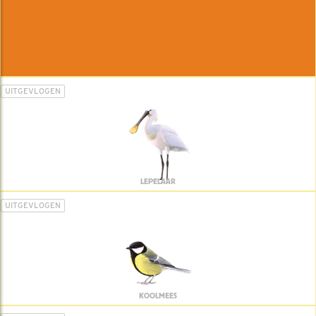
UITGEVLOGEN
LEPELAAR
UITGEVLOGEN
KOOLMEES