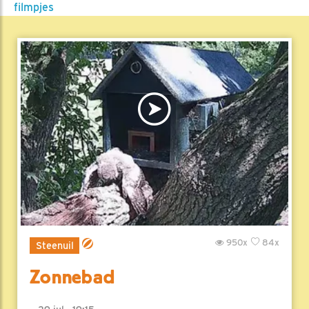
filmpjes
950x
84x
Steenuil
Zonnebad