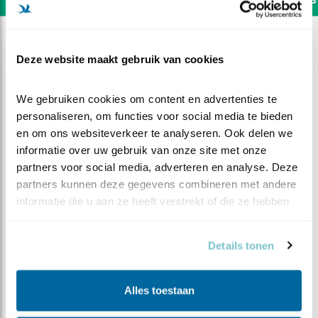
Deze website maakt gebruik van cookies
We gebruiken cookies om content en advertenties te 
personaliseren, om functies voor social media te bieden 
en om ons websiteverkeer te analyseren. Ook delen we 
informatie over uw gebruik van onze site met onze 
partners voor social media, adverteren en analyse. Deze 
partners kunnen deze gegevens combineren met andere 
informatie die u aan ze heeft verstrekt of die ze hebben 
verzameld op basis van uw gebruik van hun services.
DEEL DIT FILMPJE
Details tonen
Knuffels onder het broeden
Alles toestaan