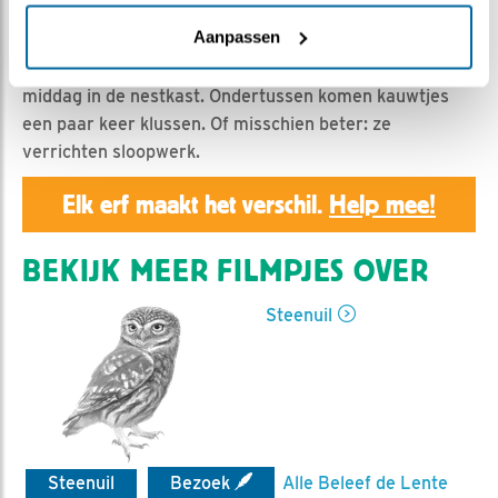
Geert | Geplaatst op 24 februari 2019, 23:50 |
Vind
ik leuk
|
Bewaar dit filmpje
|
1215x
Aanpassen
Vrouw steenuil zit de hele morgen en het begin van de
middag in de nestkast. Ondertussen komen kauwtjes
een paar keer klussen. Of misschien beter: ze
verrichten sloopwerk.
Elk erf maakt het verschil.
Help mee!
BEKIJK MEER FILMPJES OVER
Steenuil
Steenuil
Bezoek
Alle Beleef de Lente