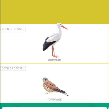
GEEN BROEDSEL
OOIEVAAR
GEEN BROEDSEL
TORENVALK
Wil jij ook de vogels he