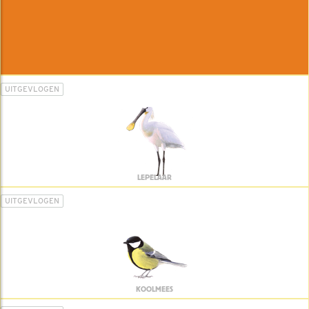
UITGEVLOGEN
LEPELAAR
UITGEVLOGEN
KOOLMEES