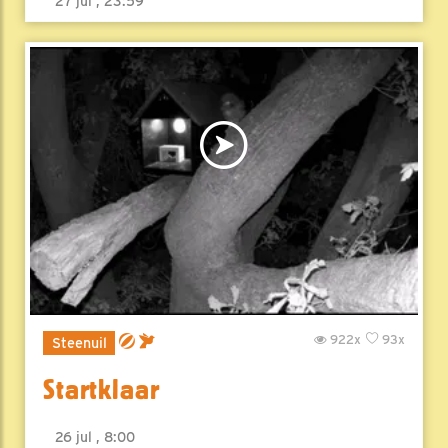
27 jul , 23:59
922x
93x
Steenuil
Startklaar
26 jul , 8:00