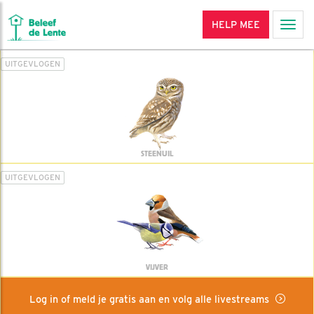
HELP MEE
Men
UITGEVLOGEN
STEENUIL
UITGEVLOGEN
VIJVER
Log in of meld je gratis aan en volg alle livestreams