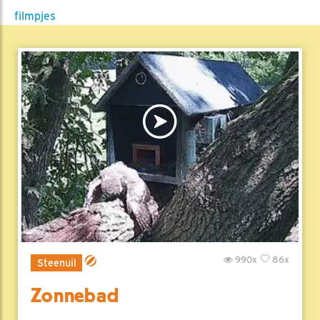
filmpjes
990x
86x
Steenuil
Zonnebad