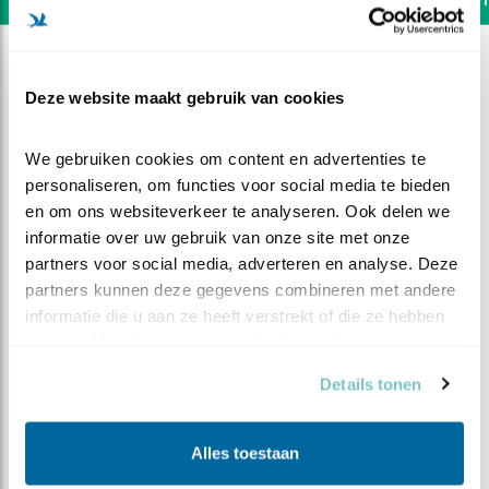
Deze website maakt gebruik van cookies
We gebruiken cookies om content en advertenties te 
personaliseren, om functies voor social media te bieden 
en om ons websiteverkeer te analyseren. Ook delen we 
informatie over uw gebruik van onze site met onze 
partners voor social media, adverteren en analyse. Deze 
partners kunnen deze gegevens combineren met andere 
informatie die u aan ze heeft verstrekt of die ze hebben 
verzameld op basis van uw gebruik van hun services.
DEEL DIT FILMPJE
Details tonen
Klussende kauwen
Alles toestaan