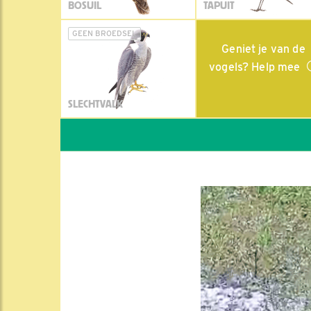
BOSUIL
TAPUIT
GEEN BROEDSEL
Geniet je van de
vogels? Help mee
SLECHTVALK