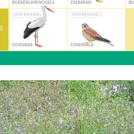
BOERENLANDVOGELS
ZEEAREND
BO
GEEN BROEDSEL
GEEN BROEDSEL
OOIEVAAR
TORENVALK