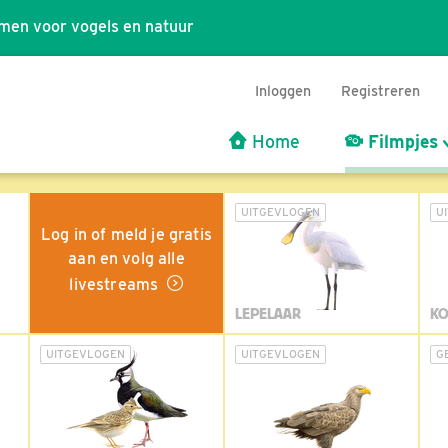
men voor vogels en natuur
Inloggen
Registreren
Home
Filmpjes
UITGEVLOGEN
U
Log in of meld je gratis
aan en volg alle
livestreams
LEPELAAR
KO
UITGEVLOGEN
UITGEVLOGEN
G