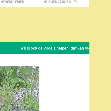
NTBEKPLEVIER
VLIEGENVANGER
Wil jij ook de vogels helpen: dat kan via de link!
*
Se