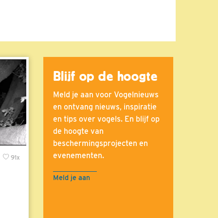
Blijf op de hoogte
Meld je aan voor Vogelnieuws
en ontvang nieuws, inspiratie
en tips over vogels. En blijf op
de hoogte van
beschermingsprojecten en
evenementen.
x
91x
Meld je aan