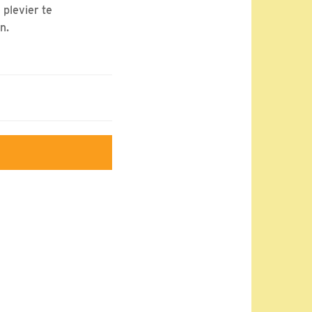
 plevier te
en.