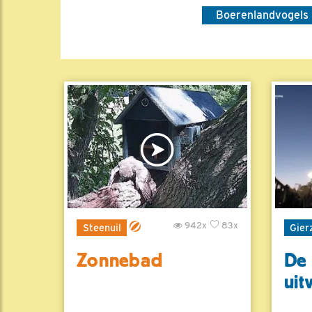
Boerenlandvogels
942x
83x
Steenuil
Gier
Zonnebad
De 
uit