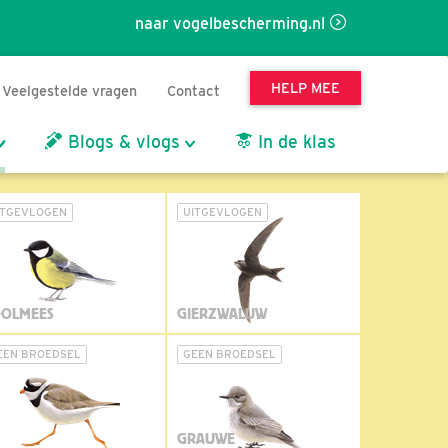
naar vogelbescherming.nl
HELP MEE
Veelgestelde vragen
Contact
Blogs & vlogs
In de klas
ITGEVLOGEN
UITGEVLOGEN
OLMEES
GIERZWALUW
EEN BROEDSEL
GEEN BROEDSEL
GRAUWE