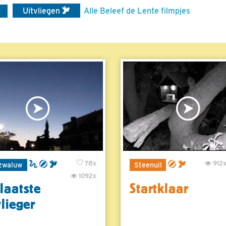
Uitvliegen
Alle Beleef de Lente filmpjes
78x
912
zwaluw
Steenuil
1092x
laatste
Startklaar
vlieger