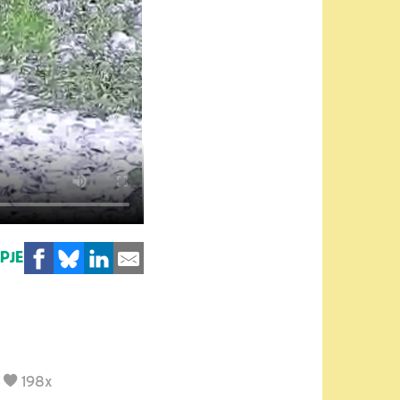
MPJE
|
198x