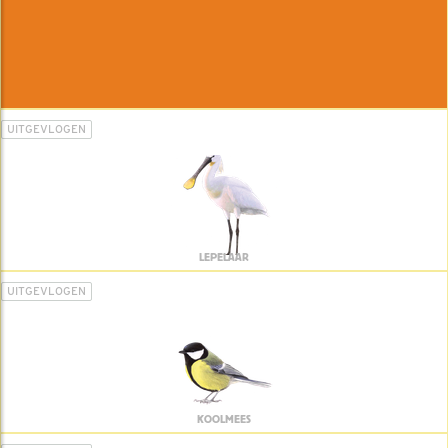
UITGEVLOGEN
LEPELAAR
UITGEVLOGEN
KOOLMEES