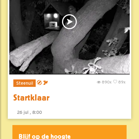
890x
89x
Steenuil
Startklaar
26 jul , 8:00
Blijf op de hoogte