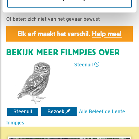
Geert | Geplaatst op 17 maart 2020, 23:50 |
Vind ik
leuk
|
Bewaar dit filmpje
|
957x
Of beter: zich niet van het gevaar bewust
Elk erf maakt het verschil.
Help mee!
BEKIJK MEER FILMPJES OVER
Steenuil
Steenuil
Bezoek
Alle Beleef de Lente
filmpjes