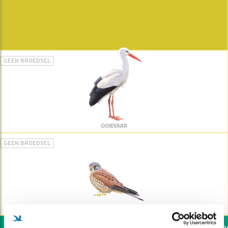
GEEN BROEDSEL
OOIEVAAR
GEEN BROEDSEL
TORENVALK
Wil jij ook de vogels hel