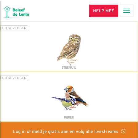
HELP MEE
Men
UITGEVLOGEN
STEENUIL
UITGEVLOGEN
VIJVER
Log in of meld je gratis aan en volg alle livestreams