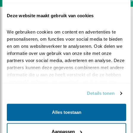
Deze website maakt gebruik van cookies
We gebruiken cookies om content en advertenties te 
personaliseren, om functies voor social media te bieden 
en om ons websiteverkeer te analyseren. Ook delen we 
informatie over uw gebruik van onze site met onze 
partners voor social media, adverteren en analyse. Deze 
partners kunnen deze gegevens combineren met andere 
informatie die u aan ze heeft verstrekt of die ze hebben 
verzameld op basis van uw gebruik van hun services.
Details tonen
DEEL DIT FILMPJE
Alles toestaan
Klein maar dapper
Aanpassen