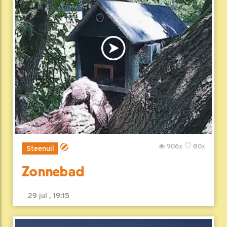
906x
80x
Steenuil
Zonnebad
29 jul , 19:15