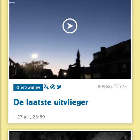
1062x
77x
Gierzwaluw
De laatste uitvlieger
27 jul , 23:59