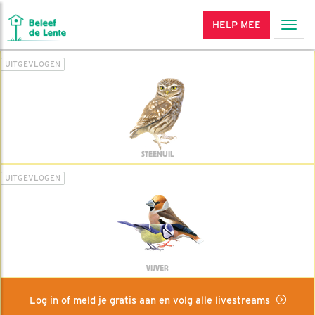
HELP MEE
Men
UITGEVLOGEN
STEENUIL
UITGEVLOGEN
VIJVER
Log in of meld je gratis aan en volg alle livestreams