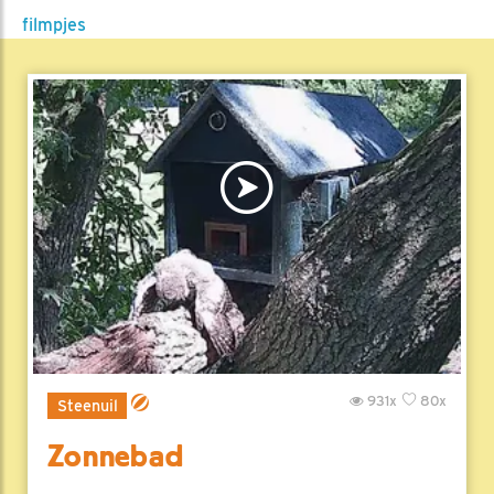
filmpjes
931x
80x
Steenuil
Zonnebad