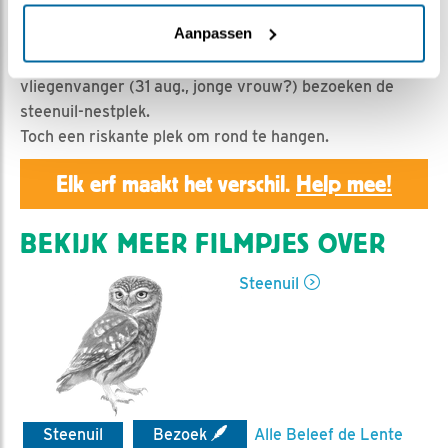
Geert | Geplaatst op 31 augustus 2019, 23:55 |
Vind
ik leuk
|
Bewaar dit filmpje
|
1030x
Aanpassen
Koolmees, pimpelmees (30 aug.) en bonte
vliegenvanger (31 aug., jonge vrouw?) bezoeken de
steenuil-nestplek.
Toch een riskante plek om rond te hangen.
Elk erf maakt het verschil.
Help mee!
BEKIJK MEER FILMPJES OVER
Steenuil
Steenuil
Bezoek
Alle Beleef de Lente