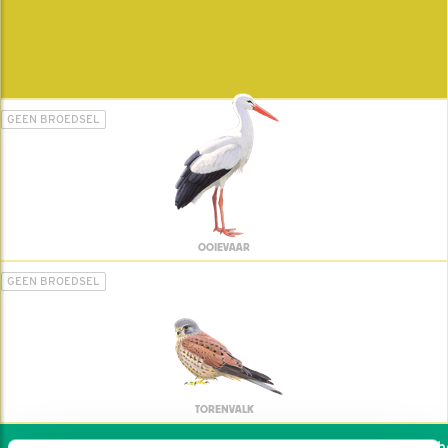
GEEN BROEDSEL
OOIEVAAR
GEEN BROEDSEL
TORENVALK
Wil jij ook de vogels hel