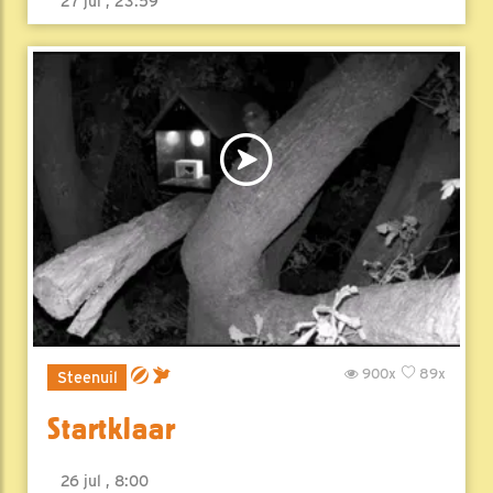
27 jul , 23:59
900x
89x
Steenuil
Startklaar
26 jul , 8:00