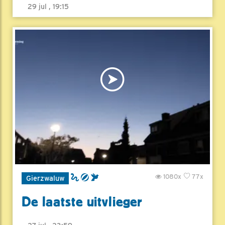
29 jul , 19:15
1080x
77x
Gierzwaluw
De laatste uitvlieger