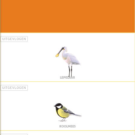
UITGEVLOGEN
LEPELAAR
UITGEVLOGEN
KOOLMEES