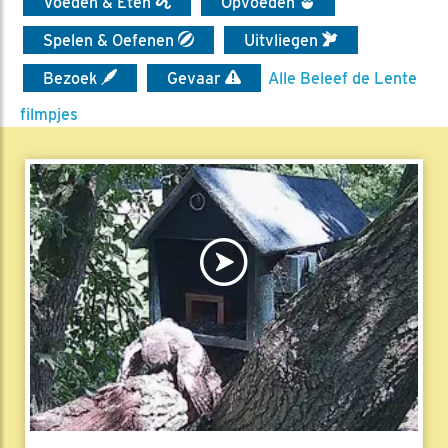
Voeden & Eten
Opvoeden
Spelen & Oefenen
Uitvliegen
Bezoek
Gevaar
Alle Beleef de Lente
filmpjes