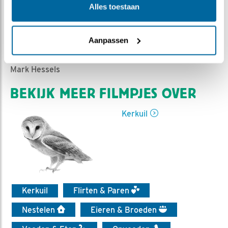
Ed Hoogkamer | Geplaatst op 17 juli 2025, 16:00 |
Alles toestaan
Vind ik leuk
|
Bewaar dit filmpje
|
392x
140 dagen uit het leven van een kerkuil gezin.
Aanpassen
Lees ook de laatste blog
Nou OK, nog eentje dan
van
Mark Hessels
BEKIJK MEER FILMPJES OVER
Kerkuil
Kerkuil
Flirten & Paren
Nestelen
Eieren & Broeden