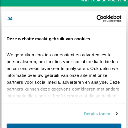
Deze website maakt gebruik van cookies
We gebruiken cookies om content en advertenties te 
personaliseren, om functies voor social media te bieden 
en om ons websiteverkeer te analyseren. Ook delen we 
informatie over uw gebruik van onze site met onze 
partners voor social media, adverteren en analyse. Deze 
partners kunnen deze gegevens combineren met andere 
informatie die u aan ze heeft verstrekt of die ze hebben 
DEEL DIT FILMPJE
verzameld op basis van uw gebruik van hun services.
Kerkuilen 2025
Details tonen