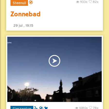
933x
82x
Steenuil
Zonnebad
29 jul , 19:15
1080x
78x
Gierzwaluw