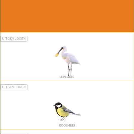
UITGEVLOGEN
LEPELAAR
UITGEVLOGEN
KOOLMEES