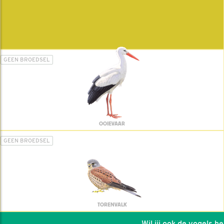
GEEN BROEDSEL
OOIEVAAR
GEEN BROEDSEL
TORENVALK
Wil jij ook de vogels help