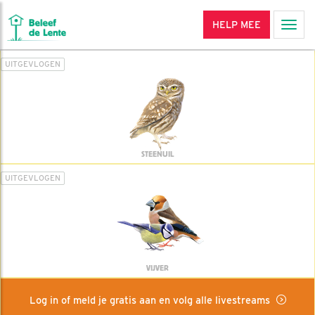
HELP MEE
Men
UITGEVLOGEN
STEENUIL
UITGEVLOGEN
VIJVER
Log in of meld je gratis aan en volg alle livestreams