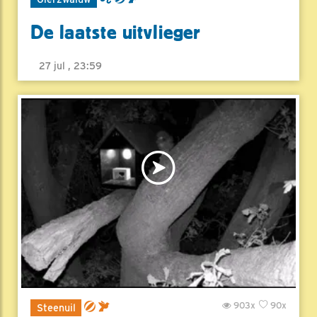
De laatste uitvlieger
27 jul , 23:59
903x
90x
Steenuil