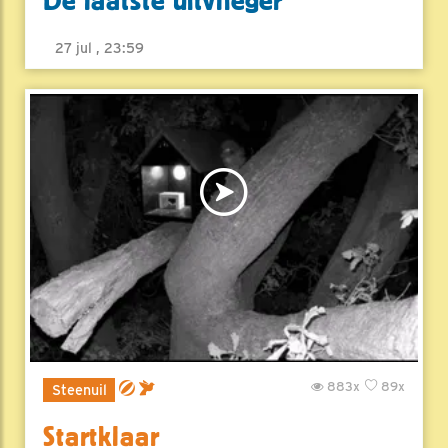
De laatste uitvlieger
27 jul , 23:59
883x
89x
Steenuil
Startklaar