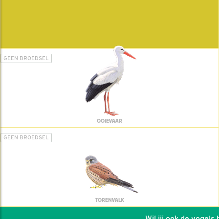
GEEN BROEDSEL
OOIEVAAR
GEEN BROEDSEL
TORENVALK
Wil jij ook de vogels he