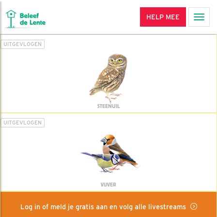
HELP MEE
Men
UITGEVLOGEN
STEENUIL
UITGEVLOGEN
VIJVER
Log in of meld je gratis aan en volg alle livestreams