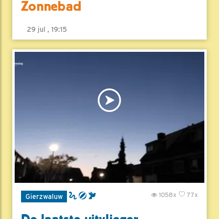
Zonnebad
29 jul , 19:15
1058x
77x
Gierzwaluw