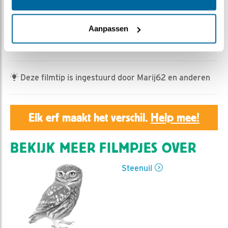
Geert | Geplaatst op 9 juli 2023, 23:50 |
Vind ik leuk
|
Bewaar dit filmpje
|
327x
Aanpassen
Eén van de buuruilen waagt zich op het dak van de
steenuil-nestkast.
Deze filmtip is ingestuurd door Marij62 en anderen
Elk erf maakt het verschil.
Help mee!
BEKIJK MEER FILMPJES OVER
Steenuil