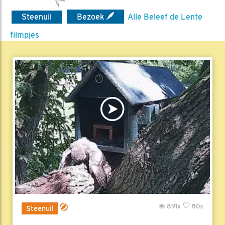
Steenuil
Bezoek
Alle Beleef de Lente
filmpjes
891x
80x
Steenuil