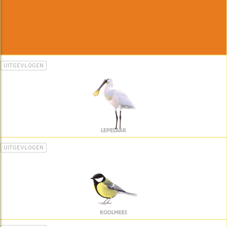
UITGEVLOGEN
LEPELAAR
UITGEVLOGEN
KOOLMEES