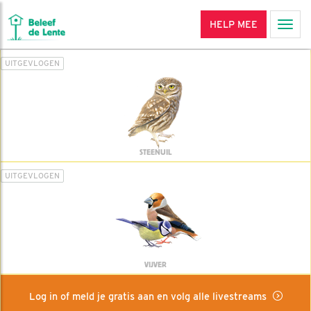
HELP MEE
Men
UITGEVLOGEN
STEENUIL
UITGEVLOGEN
VIJVER
Log in of meld je gratis aan en volg alle livestreams