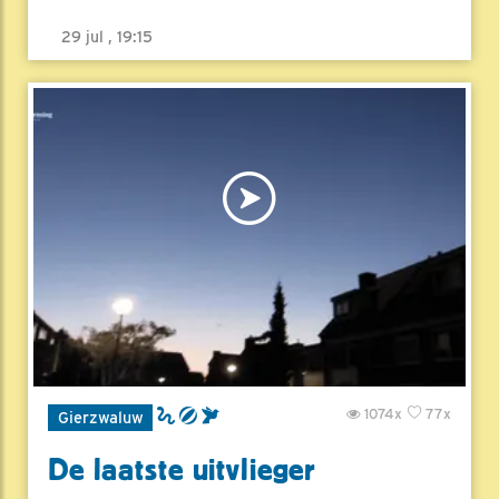
29 jul , 19:15
1074x
77x
Gierzwaluw
De laatste uitvlieger