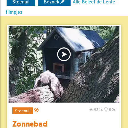
Steenuil
Bezoek
Alle Beleef de Lente
filmpjes
924x
80x
Steenuil
Zonnebad