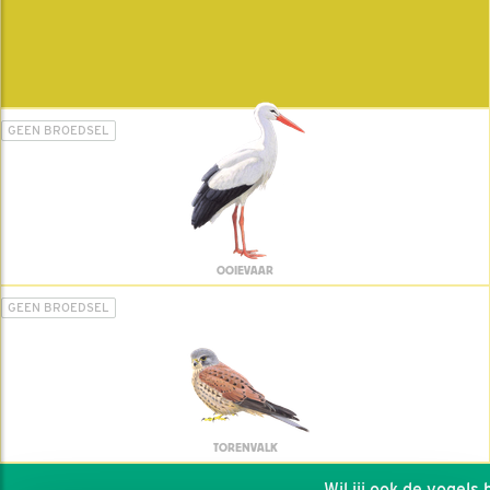
GEEN BROEDSEL
OOIEVAAR
GEEN BROEDSEL
TORENVALK
Wil jij ook de vogels he