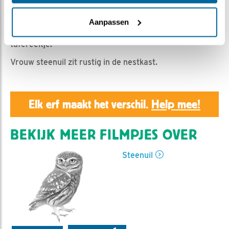
Geert | Geplaatst op 25 september 2019, 23:55 |
Vind ik leuk
|
Bewaar dit filmpje
|
1060x
Aanpassen
Kauwen zijn druk bezig. Het lijkt een vreedzaam
tafereeltje.
Vrouw steenuil zit rustig in de nestkast.
Elk erf maakt het verschil.
Help mee!
BEKIJK MEER FILMPJES OVER
Steenuil