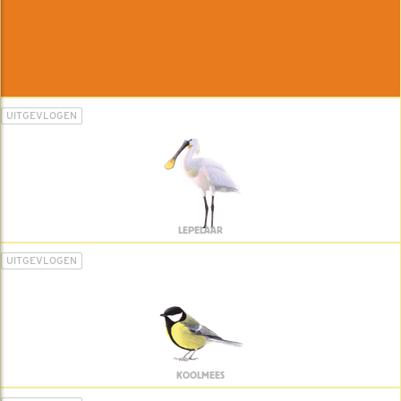
UITGEVLOGEN
LEPELAAR
UITGEVLOGEN
KOOLMEES