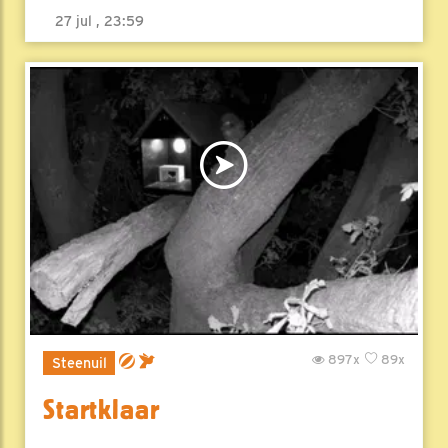
27 jul , 23:59
897x
89x
Steenuil
Startklaar