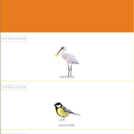
UITGEVLOGEN
LEPELAAR
UITGEVLOGEN
KOOLMEES