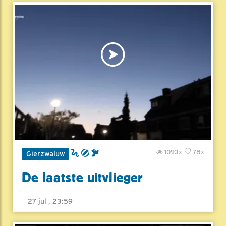
1093x
78x
Gierzwaluw
De laatste uitvlieger
27 jul , 23:59