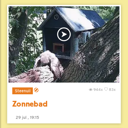
944x
83x
Steenuil
Zonnebad
29 jul , 19:15