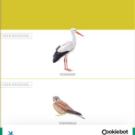
GEEN BROEDSEL
OOIEVAAR
GEEN BROEDSEL
TORENVALK
Wil jij ook de vogels h