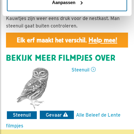
Geert | Geplaatst op 6 maart 2020, 23:55 |
Vind ik
Aanpassen
leuk
|
Bewaar dit filmpje
|
1012x
Kauwtjes zijn weer eens druk voor de nestkast. Man
steenuil gaat buiten controleren.
Elk erf maakt het verschil.
Help mee!
BEKIJK MEER FILMPJES OVER
Steenuil
Steenuil
Gevaar
Alle Beleef de Lente
filmpjes