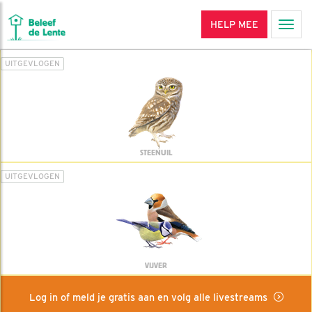
HELP MEE
Men
UITGEVLOGEN
STEENUIL
UITGEVLOGEN
VIJVER
Log in of meld je gratis aan en volg alle livestreams