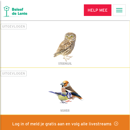
HELP MEE
Men
UITGEVLOGEN
STEENUIL
UITGEVLOGEN
VIJVER
Log in of meld je gratis aan en volg alle livestreams