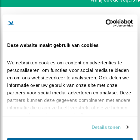
Deze website maakt gebruik van cookies
We gebruiken cookies om content en advertenties te 
personaliseren, om functies voor social media te bieden 
en om ons websiteverkeer te analyseren. Ook delen we 
informatie over uw gebruik van onze site met onze 
partners voor social media, adverteren en analyse. Deze 
partners kunnen deze gegevens combineren met andere 
DEEL DIT FILMPJE
informatie die u aan ze heeft verstrekt of die ze hebben 
verzameld op basis van uw gebruik van hun services.
Inspectie
Details tonen