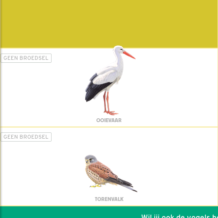
GEEN BROEDSEL
OOIEVAAR
GEEN BROEDSEL
TORENVALK
Wil jij ook de vogels hel