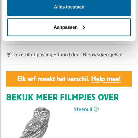
Claus van den Hoek | Geplaatst op 14 juni 2026, 23:27 |
Alles toestaan
Vind ik leuk
|
Bewaar dit filmpje
|
178x
Steenuildames moet je niet op hun tenen trappen. En al
helemáál niet op hun staart. Dat ondervond Heer
Aanpassen
Steenuil van Lichtenvoorde aan den lijve.
Deze filmtip is ingestuurd door NieuwsgierigeKat
Elk erf maakt het verschil.
Help mee!
BEKIJK MEER FILMPJES OVER
Steenuil