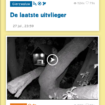
1124x
79x
Gierzwaluw
De laatste uitvlieger
27 jul , 23:59