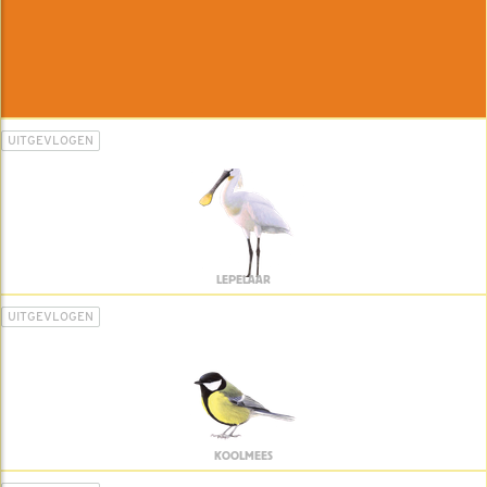
UITGEVLOGEN
LEPELAAR
UITGEVLOGEN
KOOLMEES