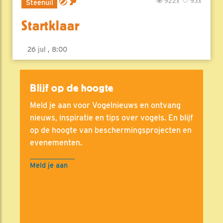
922x
93x
Steenuil
Startklaar
26 jul , 8:00
Blijf op de hoogte
Meld je aan voor Vogelnieuws en ontvang
nieuws, inspiratie en tips over vogels. En blijf
op de hoogte van beschermingsprojecten en
evenementen.
Meld je aan