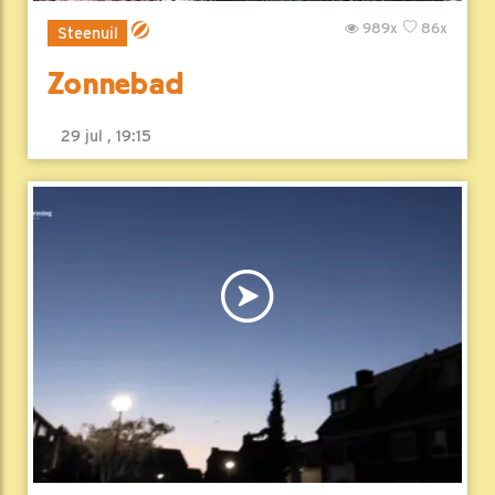
989x
86x
Steenuil
Zonnebad
29 jul , 19:15