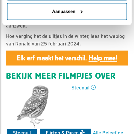
Geert | Geplaatst op 25 februari 2024, 9:06 |
Vind ik
leuk
|
Bewaar dit filmpje
|
525x
Aanpassen
De uiltjes wagen zich buiten, terwijl de storm Louis
aanzwelt.
Hoe verging het de uiltjes in de winter, lees het weblog
van Ronald van 25 februari 2024.
Elk erf maakt het verschil.
Help mee!
BEKIJK MEER FILMPJES OVER
Steenuil
Steenuil
Flirten & Paren
Alle Beleef de