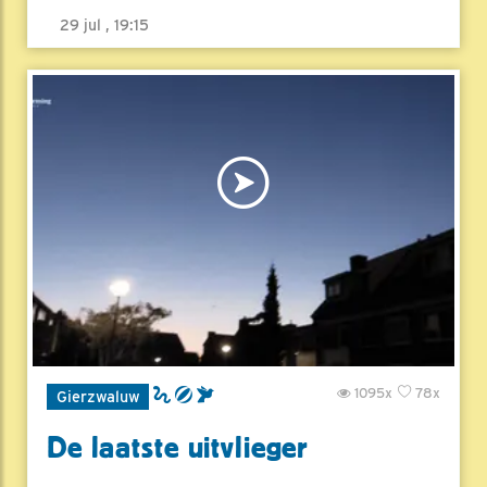
29 jul , 19:15
1095x
78x
Gierzwaluw
De laatste uitvlieger