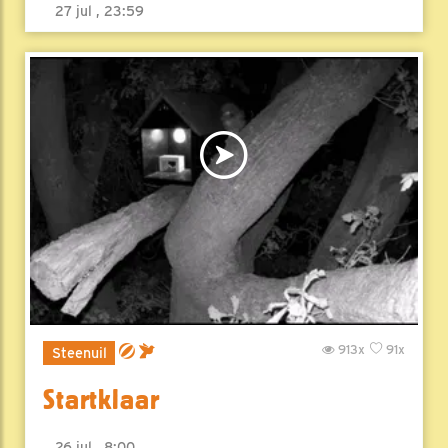
27 jul , 23:59
913x
91x
Steenuil
Startklaar
26 jul , 8:00