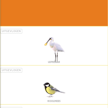
UITGEVLOGEN
LEPELAAR
UITGEVLOGEN
KOOLMEES