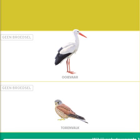
GEEN BROEDSEL
OOIEVAAR
GEEN BROEDSEL
TORENVALK
Wil jij ook de vogels he