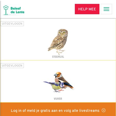
HELP MEE
Men
UITGEVLOGEN
STEENUIL
UITGEVLOGEN
VIJVER
Log in of meld je gratis aan en volg alle livestreams