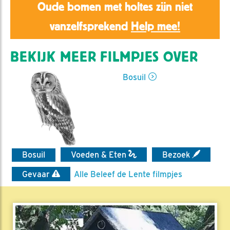
Oude bomen met holtes zijn niet
vanzelfsprekend
Help mee!
BEKIJK MEER FILMPJES OVER
Bosuil
Bosuil
Voeden & Eten
Bezoek
Gevaar
Alle Beleef de Lente filmpjes