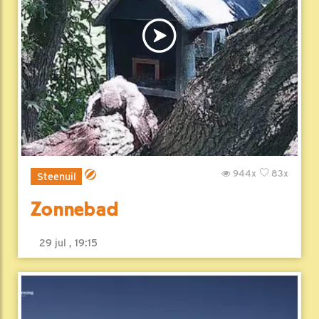
944x
83x
Steenuil
Zonnebad
29 jul , 19:15