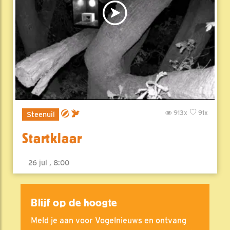
913x
91x
Steenuil
Startklaar
26 jul , 8:00
Blijf op de hoogte
Meld je aan voor Vogelnieuws en ontvang