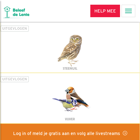
HELP MEE
Men
UITGEVLOGEN
STEENUIL
UITGEVLOGEN
VIJVER
Log in of meld je gratis aan en volg alle livestreams