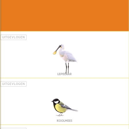
UITGEVLOGEN
LEPELAAR
UITGEVLOGEN
KOOLMEES