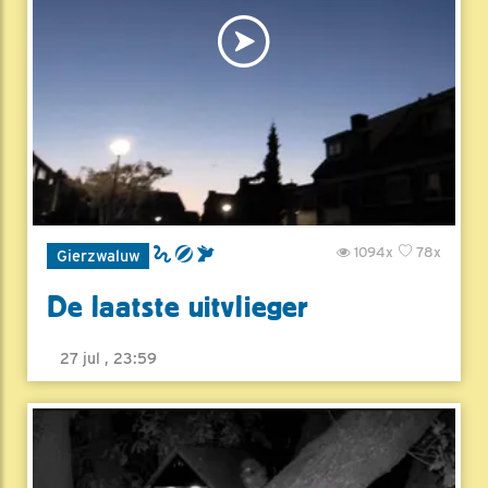
1094x
78x
Gierzwaluw
De laatste uitvlieger
27 jul , 23:59